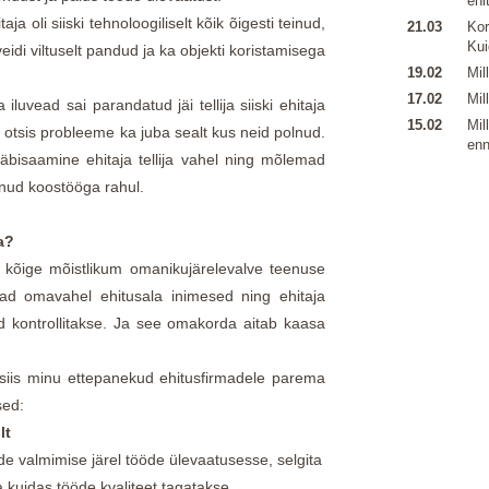
ehi
aja oli siiski tehnoloogiliselt kõik õigesti teinud,
21.03
Kor
Kui
eidi viltuselt pandud ja ka objekti koristamisega
19.02
Mil
17.02
Mil
iluvead sai parandatud jäi tellija siiski ehitaja
15.02
Mil
 otsis probleeme ka juba sealt kus neid polnud.
enn
äbisaamine ehitaja tellija vahel ning mõlemad
 olnud koostööga rahul.
a?
i kõige mõistlikum omanikujärelevalve teenuse
vad omavahel ehitusala inimesed ning ehitaja
d kontrollitakse. Ja see omakorda aitab kaasa
 siis minu ettepanekud ehitusfirmadele parema
sed:
lt
ude valmimise järel tööde ülevaatusesse, selgita
a kuidas tööde kvaliteet tagatakse.