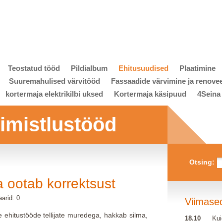
Teostatud tööd
Pildialbum
Ehitusuudised
Plaatimine
Suuremahulised värvitööd
Fassaadide värvimine ja renove
kortermaja elektrikilbi uksed
Kortermaja käsipuud
4Seina
viimistlustööd
Otsing:
ja ootab korrektsust
arid: 0
Viimase
 ehitustööde tellijate muredega, hakkab silma,
18.10
Kui