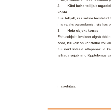
2.
Küsi kohe tellijalt tagasi
kohta
Küsi tellijalt, kas selline teostatud
mis vajaks parandamist, siis kas p
3.
Hoia objekt korras
Ehitusobjekti kvaliteet algab töökor
seda, kui kõik on koristatud või k
Kui neid lihtsaid ettepanekuid 
tellijaga sujub ning lõpptulemus vas
majaehitaja