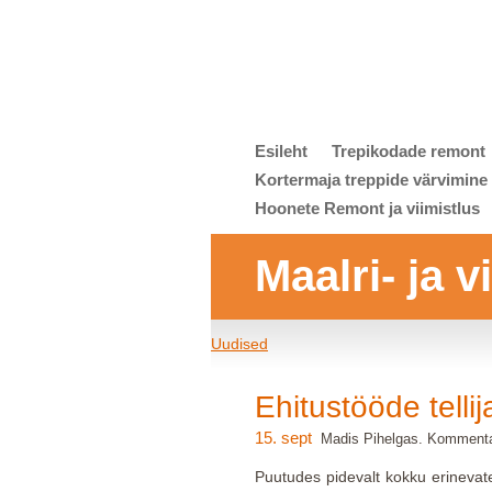
Esileht
Trepikodade remont
Kortermaja treppide värvimine
Hoonete Remont ja viimistlus
Maalri- ja 
Uudised
Ehitustööde telli
15. sept
Madis Pihelgas. Kommenta
Puutudes pidevalt kokku erinevate