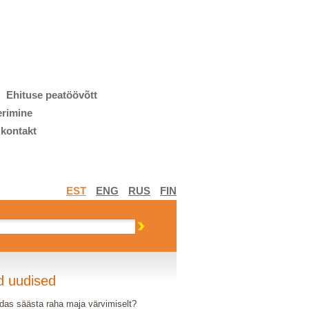
Ehituse peatöövõtt
erimine
 kontakt
EST
ENG
RUS
FIN
d uudised
das säästa raha maja värvimiselt?