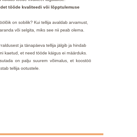
sidet tööde kvaliteedi või lõpptulemuse
 töölõik on sobilik? Kui tellija avaldab arvamust,
aranda või selgita, miks see nii peab olema.
raldusest ja tänapäeva tellija jälgib ja hindab
inni kaetud, et need tööde käigus ei määrduks.
kasutada on palju suurem võimalus, et koostöö
tab tellija ootustele.