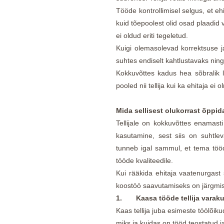
Tööde kontrollimisel selgus, et ehit
kuid tõepoolest olid osad plaadid v
ei oldud eriti tegeletud.
Kuigi olemasolevad korrektsuse ja 
suhtes endiselt kahtlustavaks ning
Kokkuvõttes kadus hea sõbralik l
pooled nii tellija kui ka ehitaja ei
Mida sellisest olukorrast õppid
Tellijale on kokkuvõttes enamast
kasutamine, sest siis on suhtle
tunneb igal sammul, et tema töö
tööde kvaliteedile.
Kui rääkida ehitaja vaatenurgast
koostöö saavutamiseks on järgmi
1.
Kaasa tööde tellija varaku
Kaas tellija juba esimeste töölõik
miks ja kuidas on tööd teostatud j