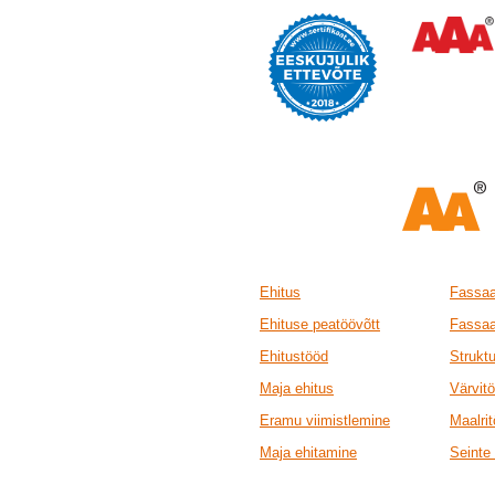
Ehitus
Fassaa
Ehituse peatöövõtt
Fassaa
Ehitustööd
Strukt
Maja ehitus
Värvit
Eramu viimistlemine
Maalri
Maja ehitamine
Seinte 