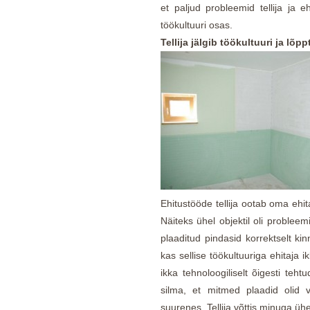
et paljud probleemid tellija ja e
töökultuuri osas.
Tellija jälgib töökultuuri ja lõ
Ehitustööde tellija ootab oma ehit
Näiteks ühel objektil oli probleem
plaaditud pindasid korrektselt kinn
kas sellise töökultuuriga ehitaja 
ikka tehnoloogiliselt õigesti teht
silma, et mitmed plaadid olid v
suurenes. Tellija võttis minuga üh