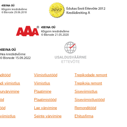
ditööd
Viimistlustööd
Trepikodade remont
di viimistlus
Viimistlus
Trepikoja remont
uurvärvimine
Plaatimine
Siseviimistlus
ööd
Plaatimistööd
Siseviimistlustööd
tööd
Lae värvimine
Remonditööd
viimistlus
Seinte värvimine
Ehitusfirma