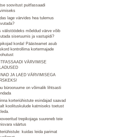
tse soovitust puitfassaadi
vimiseks
das lage värvides hea tulemus
avutada?
 välistöödeks mõeldud värve võib
utada siseruumis ja vastupidi?
pikojad korda! Päästeamet asub
skord kontrollima kortermajade
eohutust
ITFASSAADI VÄRVIMISE
LADUSED
INAD JA LAED VÄRVIMISEGA
RSKEKS!
u bürooruume on võimalik lihtsasti
endada
linna korteriühistute esindajad saavad
nalt koolituskulude katmiseks toetust
tleda.
oveeritud trepikojaga suureneb teie
nisvara väärtus
teriühistule: kuidas leida parimat