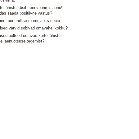
tusfirmat
teriühistu küsib renoveerimislaenu!
das saada positiivne vastus?
line toon millise ruumi jaoks sobib
lised värvid sobivad omavahel kokku?
lised eeltööd ootavad korteriühistut
e laenuotsuse tegemist?