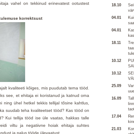
hitaja vahel on tekkinud erinevatest ootustest
18.10
Sei
vär
04.01
Kui
pptulemuse korrektsust
sa
04.01
Kas
kas
18.11
Tre
taa
tul
10.12
PU
SA
10.12
SE
VÄ
25.09
Van
ajalt kvaliteeti kõiges, mis puudutab tema tööd.
uu
iks see, et ehitaja ei koristanud ja katnud oma
16.09
Tal
i ning ühel hetkel tekkis tellijal tõsine kahtlus,
lin
tao
ikka suudab teha kvaliteetset tööd? Kas tööd on
17.04
Ren
ud? Kui tellija tööd ise üle vaatas, hakkas talle
kin
eidi viltu ja negatiivne hoiak ehitaja suhtes
21.03
Kor
endust ja palus tööde ülevaatust.