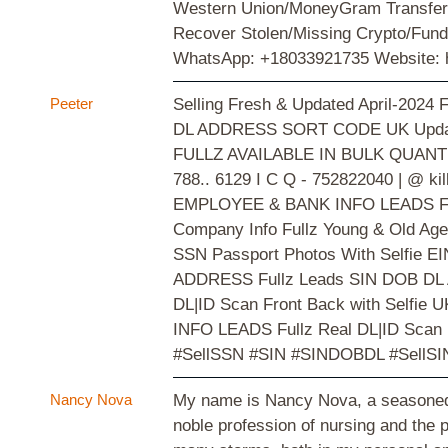
Western Union/MoneyGram Transfer * 
Recover Stolen/Missing Crypto/Fun
WhatsApp: +18033921735 Website: h
Peeter
Selling Fresh & Updated April-
DL ADDRESS SORT CODE UK Updated fr
FULLZ AVAILABLE IN BULK QUANTIT
788.. 6129 I C Q - 752822040 | 
EMPLOYEE & BANK INFO LEADS Fullz
Company Info Fullz Young & Old Age 
SSN Passport Photos With Selfie E
ADDRESS Fullz Leads SIN DOB DL AD
DL|ID Scan Front Back with Self
INFO LEADS Fullz Real DL|ID Scan F
#SellSSN #SIN #SINDOBDL #SellSI
Nancy Nova
My name is Nancy Nova, a seasoned M
noble profession of nursing and the