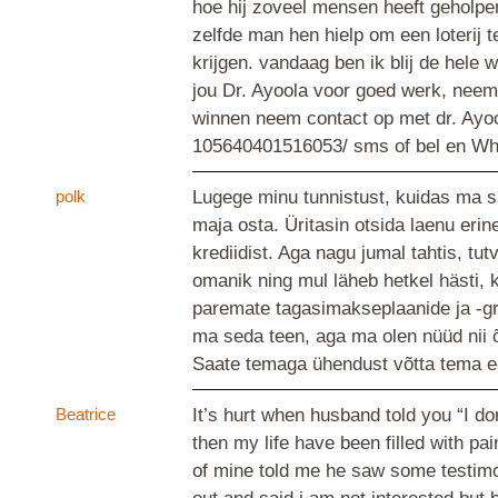
hoe hij zoveel mensen heeft geholpe
zelfde man hen hielp om een loterij
krijgen. vandaag ben ik blij de hele
jou Dr. Ayoola voor goed werk, neem c
winnen neem contact op met dr. Ayo
105640401516053/ sms of bel en 
polk
Lugege minu tunnistust, kuidas ma sa
maja osta. Üritasin otsida laenu eri
krediidist. Aga nagu jumal tahtis, tu
omanik ning mul läheb hetkel hästi, k
paremate tagasimakseplaanide ja -gra
ma seda teen, aga ma olen nüüd nii 
Saate temaga ühendust võtta tema e
Beatrice
It’s hurt when husband told you “I 
then my life have been filled with pa
of mine told me he saw some testimon