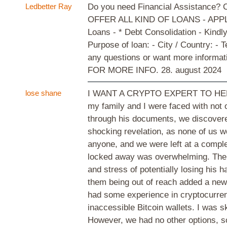
Ledbetter Ray
Do you need Financial Assistance? C
OFFER ALL KIND OF LOANS - APPLY 
Loans - * Debt Consolidation - Kindl
Purpose of loan: - City / Country: -
any questions or want more inform
FOR MORE INFO.
28. august 2024
lose shane
I WANT A CRYPTO EXPERT TO HELP
my family and I were faced with not o
through his documents, we discovere
shocking revelation, as none of us we
anyone, and we were left at a comple
locked away was overwhelming. The e
and stress of potentially losing his
them being out of reach added a new l
had some experience in cryptocurrenc
inaccessible Bitcoin wallets. I was sk
However, we had no other options, so