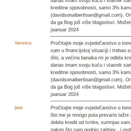
danas imam svoju kuću i vlasnik sam 
kreditne sposobnosti, samo 3% kamat
(davidsonalbertloan@gmail.com). On n
da ga Bog još više blagoslovi. Mož
jaanuar 2024
Veronica
Pročitajte moje svjedočanstvo o tom
sam u financijskoj situaciji i trebao s
išlo, a većina banaka mi je odbila kr
danas imam svoju kuću i vlasnik sam 
kreditne sposobnosti, samo 3% kamat
(davidsonalbertloan@gmail.com). On n
da ga Bog još više blagoslovi. Mož
jaanuar 2024
jane
Pročitajte moje svjedočanstvo o tom
što me je mnogo puta prevario lažni
dobila kredit od tvrtke, sumnjao sam
nakon što sam podnio zahtjev , i ovdj