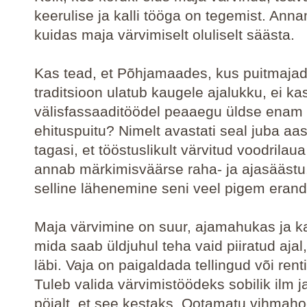
keerulise ja kalli tööga on tegemist. Ann
kuidas maja värvimiselt oluliselt säästa.
Kas tead, et Põhjamaades, kus puitmaja
traditsioon ulatub kaugele ajalukku, ei ka
välisfassaaditöödel peaaegu üldse enam
ehituspuitu? Nimelt avastati seal juba a
tagasi, et tööstuslikult värvitud voodrila
annab märkimisväärse raha- ja ajasäästu.
selline lähenemine seni veel pigem erand 
Maja värvimine on suur, ajamahukas ja kal
mida saab üldjuhul teha vaid piiratud ajal
läbi. Vaja on paigaldada tellingud või rent
Tuleb valida värvimistöödeks sobilik ilm j
pöialt, et see kestaks. Ootamatu vihmaho