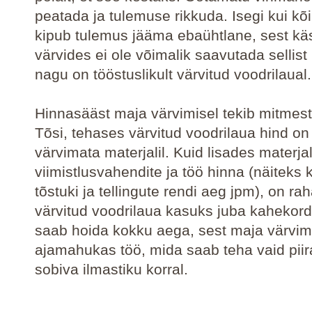
peatada ja tulemuse rikkuda. Isegi kui kõi
kipub tulemus jääma ebaühtlane, sest käs
värvides ei ole võimalik saavutada sellist k
nagu on tööstuslikult värvitud voodrilaual.
Hinnasääst maja värvimisel tekib mitmest
Tõsi, tehases värvitud voodrilaua hind on 
värvimata materjalil. Kuid lisades materjal
viimistlusvahendite ja töö hinna (näiteks
tõstuki ja tellingute rendi aeg jpm), on ra
värvitud voodrilaua kasuks juba kahekord
saab hoida kokku aega, sest maja värvim
ajamahukas töö, mida saab teha vaid piir
sobiva ilmastiku korral.