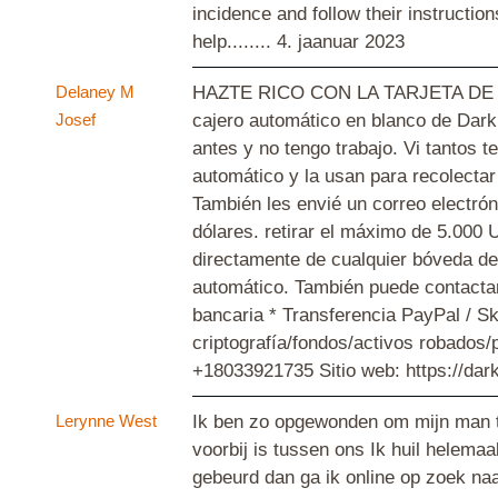
incidence and follow their instructi
help........
4. jaanuar 2023
Delaney M
HAZTE RICO CON LA TARJETA DE CA
Josef
cajero automático en blanco de Dark
antes y no tengo trabajo. Vi tantos 
automático y la usan para recole
También les envié un correo electrón
dólares. retirar el máximo de 5.000 
directamente de cualquier bóveda de
automático. También puede contactar
bancaria * Transferencia PayPal / Sk
criptografía/fondos/activos robado
+18033921735 Sitio web: https://d
Lerynne West
Ik ben zo opgewonden om mijn man te
voorbij is tussen ons Ik huil helemaa
gebeurd dan ga ik online op zoek naa