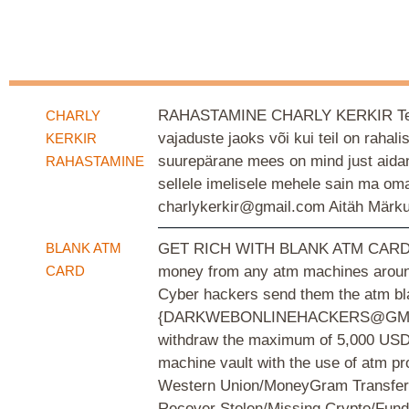
RAHASTAMINE CHARLY KERKIR Tere kõ
CHARLY
vajaduste jaoks või kui teil on rahal
KERKIR
suurepärane mees on mind just aida
RAHASTAMINE
sellele imelisele mehele sain ma oma
charlykerkir@gmail.com Aitäh Märku
BLANK ATM
GET RICH WITH BLANK ATM CARD ... 
CARD
money from any atm machines around
Cyber hackers send them the atm bla
{DARKWEBONLINEHACKERS@GMAIL.COM} 
withdraw the maximum of 5,000 USD d
machine vault with the use of atm p
Western Union/MoneyGram Transfer * 
Recover Stolen/Missing Crypto/Fun