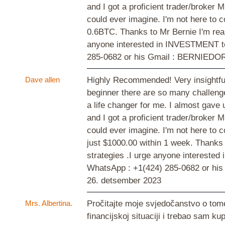
and I got a proficient trader/broker 
could ever imagine. I'm not here to 
0.6BTC. Thanks to Mr Bernie I'm reall
anyone interested in INVESTMENT to 
285-0682 or his Gmail : BERNIEDOR
Dave allen
Highly Recommended! Very insightful,
beginner there are so many challenge
a life changer for me. I almost gav
and I got a proficient trader/broker 
could ever imagine. I'm not here to 
just $1000.00 within 1 week. Thanks t
strategies .I urge anyone intereste
WhatsApp : +1(424) 285-0682 or his
26. detsember 2023
Mrs. Albertina.
Pročitajte moje svjedočanstvo o tom
financijskoj situaciji i trebao sam kup