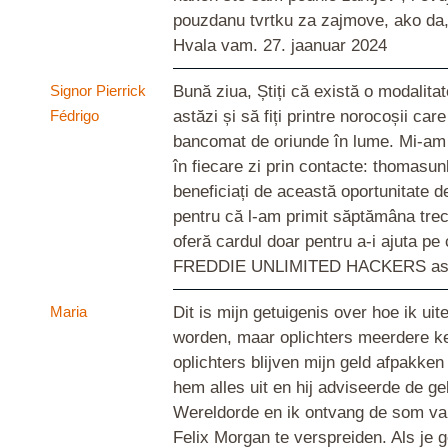
pouzdanu tvrtku za zajmove, ako da, 
Hvala vam.
27. jaanuar 2024
Signor Pierrick
Bună ziua, Știți că există o modali
Fédrigo
astăzi și să fiți printre norocoșii 
bancomat de oriunde în lume. Mi-am 
în fiecare zi prin contacte: thomasu
beneficiați de această oportunitate de
pentru că l-am primit săptămâna tr
oferă cardul doar pentru a-i ajuta 
FREDDIE UNLIMITED HACKERS astăzi
Maria
Dit is mijn getuigenis over hoe ik uit
worden, maar oplichters meerdere ker
oplichters blijven mijn geld afpakken
hem alles uit en hij adviseerde de ge
Wereldorde en ik ontvang de som van $
Felix Morgan te verspreiden. Als je