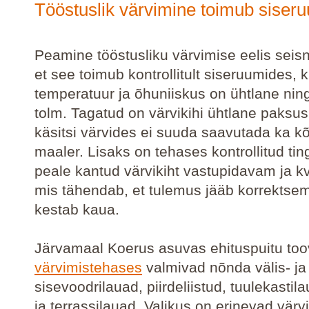
Tööstuslik värvimine toimub siser
Peamine tööstusliku värvimise eelis seisn
et see toimub kontrollitult siseruumides, 
temperatuur ja õhuniiskus on ühtlane ni
tolm. Tagatud on värvikihi ühtlane paksus
käsitsi värvides ei suuda saavutada ka 
maaler. Lisaks on tehases kontrollitud ti
peale kantud värvikiht vastupidavam ja k
mis tähendab, et tulemus jääb korrektse
kestab kaua.
Järvamaal Koerus asuvas ehituspuitu to
värvimistehases
valmivad nõnda välis- ja
sisevoodrilauad, piirdeliistud, tuulekastila
ja terrassilauad. Valikus on erinevad värvi