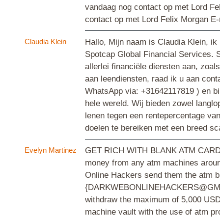
vandaag nog contact op met Lord Feli
contact op met Lord Felix Morgan E
Claudia Klein
Hallo, Mijn naam is Claudia Klein, i
Spotcap Global Financial Services. S
allerlei financiële diensten aan, zoa
aan leendiensten, raad ik u aan con
WhatsApp via: +31642117819 ) en bin
hele wereld. Wij bieden zowel langlo
lenen tegen een rentepercentage van 
doelen te bereiken met een breed sc
Evelyn Martinez
GET RICH WITH BLANK ATM CARD, Wh
money from any atm machines around
Online Hackers send them the atm bl
{DARKWEBONLINEHACKERS@GMAIL.COM} 
withdraw the maximum of 5,000 USD d
machine vault with the use of atm p