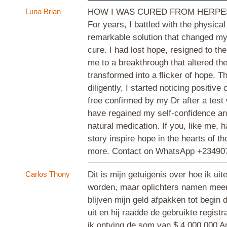
Luna Brian
HOW I WAS CURED FROM HERPES VIRUS
For years, I battled with the physical
remarkable solution that changed my 
cure. I had lost hope, resigned to th
me to a breakthrough that altered th
transformed into a flicker of hope. 
diligently, I started noticing positi
free confirmed by my Dr after a test
have regained my self-confidence an
natural medication. If you, like me,
story inspire hope in the hearts of
more. Contact on WhatsApp +23490
Carlos Thony
Dit is mijn getuigenis over hoe ik uit
worden, maar oplichters namen meerde
blijven mijn geld afpakken tot begin
uit en hij raadde de gebruikte regist
ik ontving de som van $ 4.000.000 Am