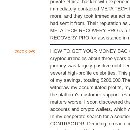
private ethical hacker with experienc
immediately contacted META TECH RE
more, and they took immediate action
had sent it from. Their reputation as
META TECH RECOVERY PRO is a team
RECOVERY PRO for assistance in re
trace clove
HOW TO GET YOUR MONEY BACK THR
cryptocurrencies about three years ag
journey was largely positive until I
several high-profile celebrities. This
of my savings, totaling $206,000.Th
withdraw my accumulated profits, my
the platform's customer support resul
matters worse, I soon discovered th
accounts and crypto wallets, which 
In my desperate search for a soluti
CONTRACTOR. Deciding to reach out t