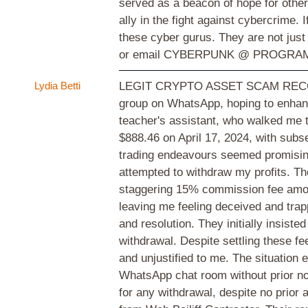
served as a beacon of hope for othe
ally in the fight against cybercrime. 
these cyber gurus. They are not jus
or email CYBERPUNK @ PROGRA
Lydia Betti
LEGIT CRYPTO ASSET SCAM RECOVER
group on WhatsApp, hoping to enhanc
teacher's assistant, who walked me 
$888.46 on April 17, 2024, with subse
trading endeavours seemed promising
attempted to withdraw my profits. T
staggering 15% commission fee amoun
leaving me feeling deceived and trap
and resolution. They initially insist
withdrawal. Despite settling these f
and unjustified to me. The situation
WhatsApp chat room without prior no
for any withdrawal, despite no prior 