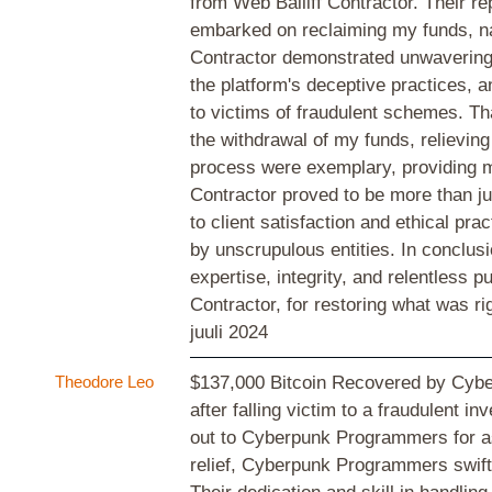
from Web Bailiff Contractor. Their r
embarked on reclaiming my funds, na
Contractor demonstrated unwavering 
the platform's deceptive practices, a
to victims of fraudulent schemes. Tha
the withdrawal of my funds, relievin
process were exemplary, providing m
Contractor proved to be more than jus
to client satisfaction and ethical pr
by unscrupulous entities. In conclus
expertise, integrity, and relentless p
Contractor, for restoring what was r
juuli 2024
Theodore Leo
$137,000 Bitcoin Recovered by Cybe
after falling victim to a fraudulent 
out to Cyberpunk Programmers for a
relief, Cyberpunk Programmers swiftl