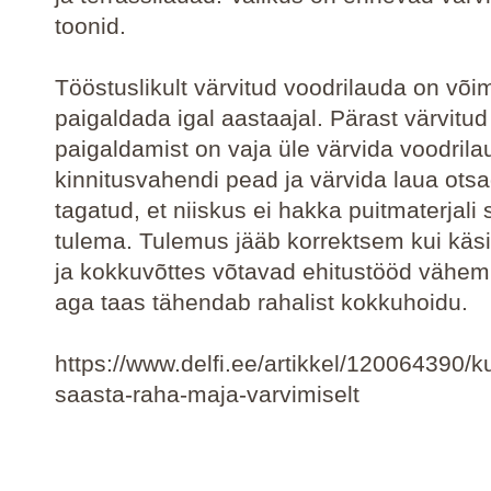
toonid.
Tööstuslikult värvitud voodrilauda on või
paigaldada igal aastaajal. Pärast värvitud
paigaldamist on vaja üle värvida voodrila
kinnitusvahendi pead ja värvida laua otsa
tagatud, et niiskus ei hakka puitmaterjali 
tulema. Tulemus jääb korrektsem kui käsi
ja kokkuvõttes võtavad ehitustööd vähem
aga taas tähendab rahalist kokkuhoidu.
https://www.delfi.ee/artikkel/120064390/k
saasta-raha-maja-varvimiselt