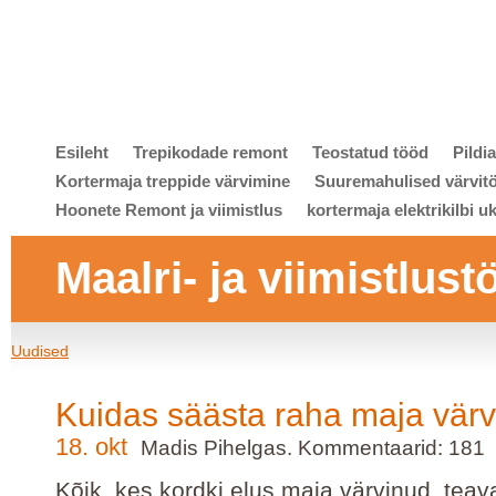
Esileht
Trepikodade remont
Teostatud tööd
Pildi
Kortermaja treppide värvimine
Suuremahulised värvit
Hoonete Remont ja viimistlus
kortermaja elektrikilbi u
Maalri- ja viimistlust
Uudised
Kuidas säästa raha maja värv
18. okt
Madis Pihelgas. Kommentaarid: 181
Kõik, kes kordki elus maja värvinud, teava