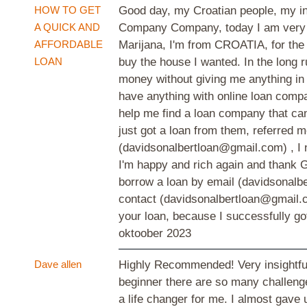
HOW TO GET
Good day, my Croatian people, my inqu
A QUICK AND
Company Company, today I am very 
AFFORDABLE
Marijana, I'm from CROATIA, for the l
LOAN
buy the house I wanted. In the long
money without giving me anything in 
have anything with online loan compa
help me find a loan company that can
just got a loan from them, referred me
(davidsonalbertloan@gmail.com) , I nev
I'm happy and rich again and thank 
borrow a loan by email (davidsonalbe
contact (davidsonalbertloan@gmail
your loan, because I successfully g
oktoober 2023
Dave allen
Highly Recommended! Very insightful,
beginner there are so many challenge
a life changer for me. I almost gav