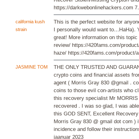
https://darkwebonlinehackers.com
7
california kush
This is the perfect website for anyon
strain
I personally would want to…HaHa). You
great! More information on this topi
review/ https://420fams.com/product
haze/ https://420fams.com/product/
JASMINE TOM
THE ONLY TRUSTED AND GUARANTE
crypto coins and financial assets f
agent ( Morris Gray 830 @gmail . com
coins to those evil con-artists who c
this recovery specialist Mr MORRIS 
recovered . I was so glad, I was able
this GOD SENT, Excellent Recovery s
Morris Gray 830 @ gmail dot com ) if
incidence and follow their instructi
jaanuar 2023