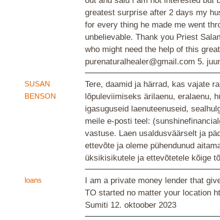
out and said i am not interested but
greatest surprise after 2 days my hus
for every thing he made me went thro
unbelievable. Thank you Priest Salam
who might need the help of this grea
purenaturalhealer@gmail.com
5. juu
SUSAN
Tere, daamid ja härrad, kas vajate r
BENSON
lõpuleviimiseks ärilaenu, eralaenu, 
igasuguseid laenuteenuseid, sealhulga
meile e-posti teel: (sunshinefinan
vastuse. Laen usaldusväärselt ja pä
ettevõte ja oleme pühendunud aitama 
üksikisikutele ja ettevõtetele kõige t
loans
I am a private money lender that give
TO started no matter your location
Sumiti
12. oktoober 2023