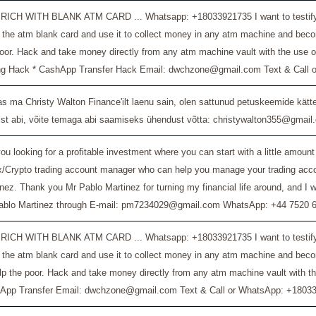
RICH WITH BLANK ATM CARD ... Whatsapp: +18033921735 I want to testify a
the atm blank card and use it to collect money in any atm machine and becom
poor. Hack and take money directly from any atm machine vault with the use 
ng Hack * CashApp Transfer Hack Email: dwchzone@gmail.com Text & Call o
s ma Christy Walton Finance'ilt laenu sain, olen sattunud petuskeemide kätte
list abi, võite temaga abi saamiseks ühendust võtta: christywalton355@gmai
ou looking for a profitable investment where you can start with a little amoun
/Crypto trading account manager who can help you manage your trading account 
nez. Thank you Mr Pablo Martinez for turning my financial life around, and I 
ablo Martinez through E-mail: pm7234029@gmail.com WhatsApp: +44 7520 
RICH WITH BLANK ATM CARD ... Whatsapp: +18033921735 I want to testify a
 the atm blank card and use it to collect money in any atm machine and bec
lp the poor. Hack and take money directly from any atm machine vault with t
App Transfer Email: dwchzone@gmail.com Text & Call or WhatsApp: +18033