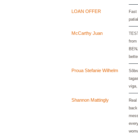
LOAN OFFER
Fast 
pati
McCarthy Juan
TEST
from 
BENJA
bette
Proua Stefanie Wilhelm
Sõbra
tagas
viga
Shannon Mattingly
Real 
back 
messa
every
woma