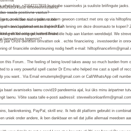
tusfirmat
 whatsApp: +31642117819 lisateabe saamiseks ja suuliste briifingute jaoks.
teriühistu küsib renoveerimislaenu!
das saada positiivne vastus?
, zoek dan niet verder en neem gewoon contact met ons op via hilltopfinan
line toon millise ruumi jaoks sobib
lening om een ​​appartement te kopen? Een lening om deze droomauto te kope
lised värvid sobivad omavahel kokku?
lised eeltööd ootavad korteriühistut
rekking en levering gecreëerd financiële hulp aan klanten wereldwijd. We s
e laenuotsuse tegemist?
0 jaar Onze diensten omvatten ook . echte financiering . investeerder in onro
lening of financiële ondersteuning nodig heeft e-mail: hilltopfinancefirm@
ny on this Forum.. The feeling of being loved takes away so much burden from 
ted to a very powerful spell caster Dr Emu who helped me cast a spell of rec
elp you want.. Via Email emutemple@gmail.com or Call/WhatsApp cell numb
 baari avamiseks laenu covid19 pandeemia ajal, kui üks minu äripartner tut
git laenu. Võite saata talle e-posti aadressil: stevewilsonloanfirm@gmail.co
s, bankrekening, PayPal, skrill enz. Ik heb dit platform gebruikt in combinat
n vak en uniek onder andere, ik ben dankbaar en wil dat jullie allemaal mee