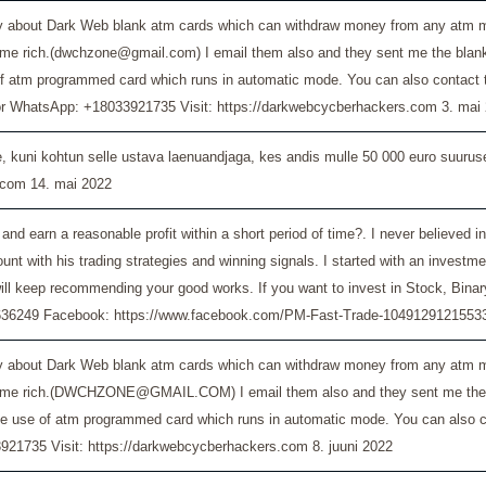
bout Dark Web blank atm cards which can withdraw money from any atm mach
e rich.(dwchzone@gmail.com) I email them also and they sent me the blank at
of atm programmed card which runs in automatic mode. You can also contact 
r WhatsApp: +18033921735 Visit: https://darkwebcycberhackers.com
3. mai
, kuni kohtun selle ustava laenuandjaga, kes andis mulle 50 000 euro suuruse 
l.com
14. mai 2022
t and earn a reasonable profit within a short period of time?. I never believ
with his trading strategies and winning signals. I started with an investmen
will keep recommending your good works. If you want to invest in Stock, Binar
636249 Facebook: https://www.facebook.com/PM-Fast-Trade-1049129121553
bout Dark Web blank atm cards which can withdraw money from any atm mach
ome rich.(DWCHZONE@GMAIL.COM) I email them also and they sent me the blank
he use of atm programmed card which runs in automatic mode. You can also co
921735 Visit: https://darkwebcycberhackers.com
8. juuni 2022