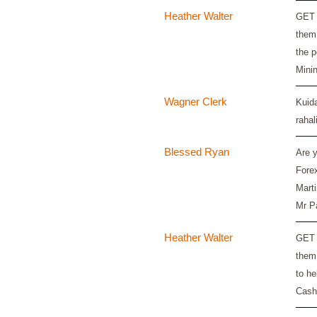
Heather Walter
GET 
them 
the 
Mini
Wagner Clerk
Kuida
raha
Blessed Ryan
Are y
Forex
Marti
Mr P
Heather Walter
GET 
them
to he
Cash