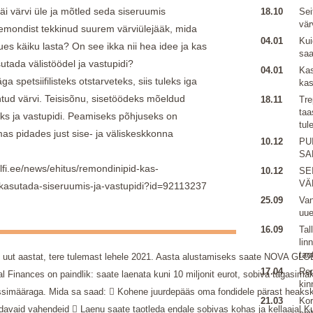
jäi värvi üle ja mõtled seda siseruumis
18.10
Sei
vär
remondist tekkinud suurem värviülejääk, mida
04.01
Kui
es käiku lasta? On see ikka nii hea idee ja kas
sa
utada välistöödel ja vastupidi?
04.01
Kas
 spetsiifilisteks otstarveteks, siis tuleks iga
kas
htud värvi. Teisisõnu, sisetöödeks mõeldud
18.11
Tre
taa
eks ja vastupidi. Peamiseks põhjuseks on
tul
mas pidades just sise- ja väliskeskkonna
10.12
PU
SA
fi.ee/news/ehitus/remondinipid-kas-
10.12
SE
VÄ
kasutada-siseruumis-ja-vastupidi?id=92113237
25.09
Van
uu
16.09
Tal
lin
tao
 uut aastat, tere tulemast lehele 2021. Aasta alustamiseks saate NOVA GLOBA
17.04
Ren
l Finances on paindlik: saate laenata kuni 10 miljonit eurot, sobiva tagasim
kin
ssimääraga. Mida sa saad:  Kohene juurdepääs oma fondidele pärast heakski
21.03
Kor
davaid vahendeid  Laenu saate taotleda endale sobivas kohas ja kellaajal 