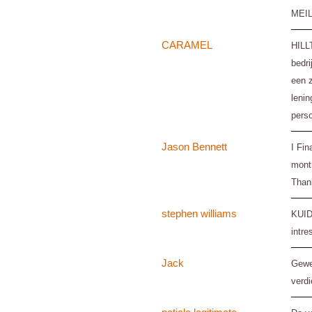
MEIL
CARAMEL
HILL
bedr
een 
lenin
perso
Jason Bennett
I Fin
month
Than
stephen williams
KUID
intre
Jack
Gewel
verdi