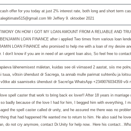
cash offer for you today at just 2% interest rate, both long and short term c
alalegitimate515@gmail.com Mr Jeffery
9. oktoober 2021
IMONY ON HOW I GOT MY LOAN AMOUNT FROM A RELIABLE AND TRUSTED LOAN 
BENJAMIN LOAN FINANCE after i applied Two times from various loan lenders wh
MIN LOAN FINANCE who promised to help me with a loan of my desire and he rea
r. I don't know if you are in need of an urgent loan also, So feel free to 
päeva lähenemisest mäletan, kuidas see oli viimased 2 aastat, siis me polnud
i tuua, võtsin ühendust dr Sacrega, ta annab mulle parimat suhtenõu ja loitsu
, võtke abi saamiseks ühendust dr Sacre'iga WhatsApp +2349076034359 või me
love spell caster that work to bring back ex lover!! After 18 years in marria
so badly because of the love I had for him, I begged him with everything, I ma
ged the spell caster called dr unity, and he assured me there was no problem 
thing that had happened He wanted me to return to him. He also said he loved
n, do not cry anymore, contact Dr.Unity for help now.. Here his contact...W