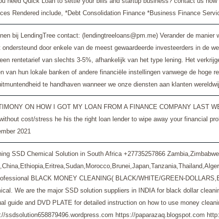
ou need Quick Loan to settle your bills and startup business? contact us no
ices Rendered include, *Debt Consolidation Finance *Business Finance Servi
nen bij LendingTree contact: (lendingtreeloans@pm.me) Verander de manier wa
 ondersteund door enkele van de meest gewaardeerde investeerders in de were
een rentetarief van slechts 3-5%, afhankelijk van het type lening. Het verkri
en van hun lokale banken of andere financiële instellingen vanwege de hoge
uitmuntendheid te handhaven wanneer we onze diensten aan klanten wereldwi
IMONY ON HOW I GOT MY LOAN FROM A FINANCE COMPANY LAST WEEK Email for 
 without cost/stress he his the right loan lender to wipe away your financ
ember 2021
ning SSD Chemical Solution in South Africa +27735257866 Zambia,Zimbab
,China,Ethiopia,Eritrea,Sudan,Morocco,Brunei,Japan,Tanzania,Thailand,Alge
professional BLACK MONEY CLEANING( BLACK/WHITE/GREEN-DOLLARS,EUROS,PO
cal. We are the major SSD solution suppliers in INDIA for black dollar clea
al guide and DVD PLATE for detailed instruction on how to use money cl
s://ssdsolution658879496.wordpress.com https://paparazaq.blogspot.com http