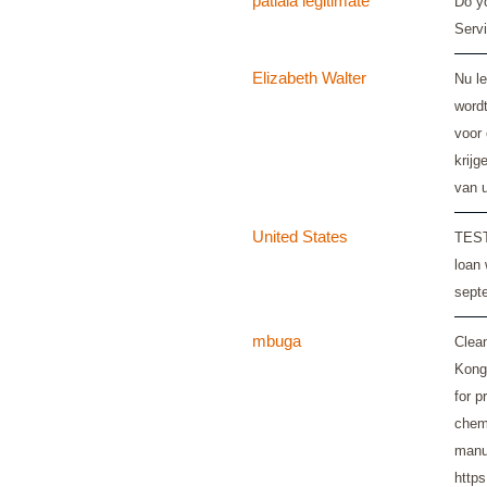
patiala legitimate
Do y
Serv
Elizabeth Walter
Nu le
wordt
voor 
krijg
van 
United States
TEST
loan
sept
mbuga
Clea
Kong
for 
chemi
manu
http