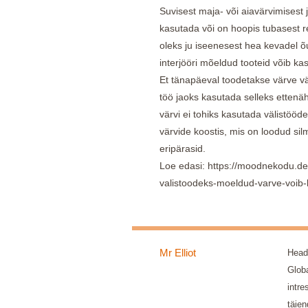
Suvisest maja- või aiavärvimisest 
kasutada või on hoopis tubasest 
oleks ju iseenesest hea kevadel õu
interjööri mõeldud tooteid võib kas
Et tänapäeval toodetakse värve väga
töö jaoks kasutada selleks ettenä
värvi ei tohiks kasutada välistööd
värvide koostis, mis on loodud sil
eripärasid.
Loe edasi: https://moodnekodu.del
valistoodeks-moeldud-varve-voib-
Mr Elliot
Head
Globa
intre
täien