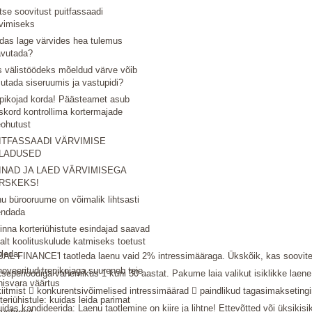
tse soovitust puitfassaadi
vimiseks
das lage värvides hea tulemus
avutada?
 välistöödeks mõeldud värve võib
utada siseruumis ja vastupidi?
pikojad korda! Päästeamet asub
skord kontrollima kortermajade
eohutust
ITFASSAADI VÄRVIMISE
LADUSED
INAD JA LAED VÄRVIMISEGA
RSKEKS!
u bürooruume on võimalik lihtsasti
endada
linna korteriühistute esindajad saavad
nalt koolituskulude katmiseks toetust
tleda.
L FINANCE'l taotleda laenu vaid 2% intressimääraga. Ükskõik, kas soovite e
oveeritud trepikojaga suureneb teie
akseperioodiga vahemikus 1 kuni 30 aastat. Pakume laia valikut isiklikke lae
nisvara väärtus
itmist  konkurentsivõimelised intressimäärad  paindlikud tagasimaksetingi
teriühistule: kuidas leida parimat
Kuidas kandideerida: Laenu taotlemine on kiire ja lihtne! Ettevõtted või ük