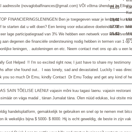
ehi
I aadressile (novaglobalfinances@gmail.com) VÕI võtma ühendust hr Elliotiga
21.03
Kor
Kui
TOP FINANCIERINGSLENINGEN Ben je toegegeven waar je leningen kunt krijgen
19.02
Mil
ijf te starten dat u wilt doen? Een lening voor educatieve doeleinden? Een 
17.02
Mil
15.02
Mil
zeer lage participatiegraad van 3% We hebben een netwerk voor kredietverst
enn
g aan degenen die financiële ondersteuning nodig hebben in termen van 1 op 2
onlijke leningen, . autoleningen en etc. Neem contact met ons op als u een 
ally Got Helped !! I'm so excited right now, I just have to share my testimo
s after she found out.. I was lonely, sad and devastated. Luckily I was direc
k you so much Dr Emu, kindly Contact Dr Emu Today and get any kind of h
AS SAIN TÕELISE LAENU! vajasin mõni kuu tagasi laenu. vajasin restorani ja
ssimäär on väga madal , tänan Jumalat täna. Olen nüüd edukas, kui otsite min
dig handelsplatform, gemakkelijk te gebruiken en snel op te nemen met bitcoin
en ik wekelijks bijna $ 5000- $ 8000. Hij is echt geweldig, de beste in zij