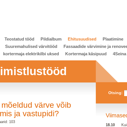
Teostatud tööd
Pildialbum
Ehitusuudised
Plaatimine
Suuremahulised värvitööd
Fassaadide värvimine ja renove
kortermaja elektrikilbi uksed
Kortermaja käsipuud
4Seina
viimistlustööd
Otsing:
 mõeldud värve võib
mis ja vastupidi?
Viimase
arid: 103
18.10
Kui