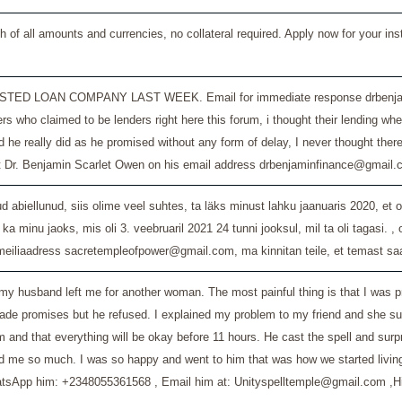
ash of all amounts and currencies, no collateral required. Apply now for you
COMPANY LAST WEEK. Email for immediate response drbenjaminfinance@g
o claimed to be lenders right here this forum, i thought their lending where
lly did as he promised without any form of delay, I never thought there are 
contact Dr. Benjamin Scarlet Owen on his email address drbenjaminfinance@gm
 abiellunud, siis olime veel suhtes, ta läks minust lahku jaanuaris 2020, et 
 ka minu jaoks, mis oli 3. veebruaril 2021 24 tunni jooksul, mil ta oli tagasi
iliaadress sacretempleofpower@gmail.com, ma kinnitan teile, et temast saa
ge my husband left me for another woman. The most painful thing is that I was 
de promises but he refused. I explained my problem to my friend and she sugges
and that everything will be okay before 11 hours. He cast the spell and surpr
 me so much. I was so happy and went to him that was how we started living t
hatsApp him: +2348055361568 , Email him at: Unityspelltemple@gmail.com ,Hi