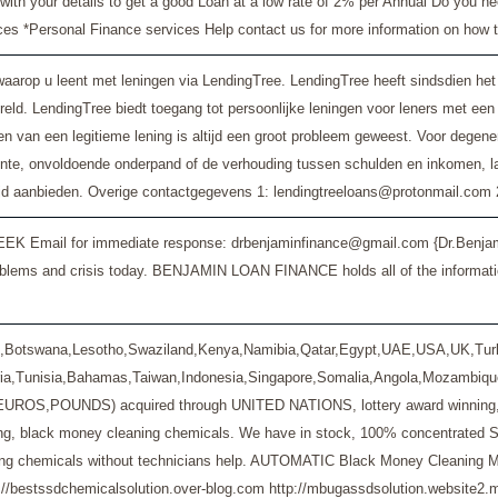
w with your details to get a good Loan at a low rate of 2% per Annual Do y
ces *Personal Finance services Help contact us for more information on how
arop u leent met leningen via LendingTree. LendingTree heeft sindsdien het 
ld. LendingTree biedt toegang tot persoonlijke leningen voor leners met een
jgen van een legitieme lening is altijd een groot probleem geweest. Voor dege
 rente, onvoldoende onderpand of de verhouding tussen schulden en inkomen, 
jd aanbieden. Overige contactgegevens 1: lendingtreeloans@protonmail.com
immediate response: drbenjaminfinance@gmail.com {Dr.Benjamin Scarlet 
ial problems and crisis today. BENJAMIN LOAN FINANCE holds all of the info
we,Botswana,Lesotho,Swaziland,Kenya,Namibia,Qatar,Egypt,UAE,USA,UK,Tu
ria,Tunisia,Bahamas,Taiwan,Indonesia,Singapore,Somalia,Angola,Mozambique,
UNDS) acquired through UNITED NATIONS, lottery award winning,security
ning, black money cleaning chemicals. We have in stock, 100% concentrated SS
eaning chemicals without technicians help. AUTOMATIC Black Money Clean
://bestssdchemicalsolution.over-blog.com http://mbugassdsolution.website2