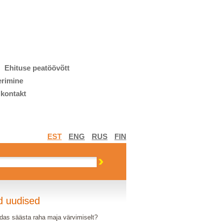
Ehituse peatöövõtt
erimine
 kontakt
EST
ENG
RUS
FIN
d uudised
das säästa raha maja värvimiselt?