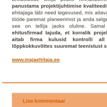
panustama projektijuhtimise kvaliteedi
ehitajaga läbi need tegevused, mis aita
tööde paremat planeerimist ja anda selge
see on tellija jaoks oluline. Samal
ehitusfirmad tajuda, et korralik proje
aitab firma kulusid kontrolli al
lõppkokkuvõttes suuremat teenistust 
www.majaehitaja.ee
Lisa kommentaar