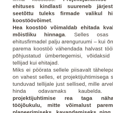
ehituses kindlasti suureneb järje
seetõttu tuleks
firmade valikul h
koostöövõimet
.
Hea koostöö võimaldab ehitada kvali
mõistliku hinnaga
. Selles osas
ehitusfirmadel palju arenguruumi – kui õn
parema koostöö vähendada halvast töök
põhjustatud ümbertegemisi, võidaksid o
tellijad kui ehitajad.
Miks ei pöörata sellele piisavalt tähele
on vahest selles, et projektijuhtimisega 
tunduvad tellijale just sellised, mille arve
hinda odavamaks kaubelda. Ü
projektijuhtimise rea taga näh
tööjõukulu, mitte võimalust pare
planeerimiseks, kavandamiseks ning