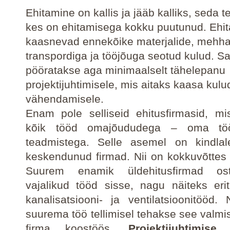
Ehitamine on kallis ja jääb kalliks, seda t
kes on ehitamisega kokku puutunud. Ehi
kaasnevad ennekõike materjalide, mehha
transpordiga ja tööjõuga seotud kulud. Sa
pööratakse aga minimaalselt tähelepanu
projektijuhtimisele, mis aitaks kaasa kulu
vähendamisele.
Enam pole selliseid ehitusfirmasid, mi
kõik tööd omajõududega – oma tö
teadmistega. Selle asemel on kindlale
keskendunud firmad. Nii on kokkuvõttes 
Suurem enamik üldehitusfirmad os
vajalikud tööd sisse, nagu näiteks er
kanalisatsiooni- ja ventilatsioonitööd. 
suurema töö tellimisel tehakse see valmis
firma koostöös.
Projektijuhtimise