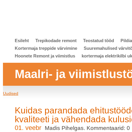
Esileht
Trepikodade remont
Teostatud tööd
Pildi
Kortermaja treppide värvimine
Suuremahulised värvit
Hoonete Remont ja viimistlus
kortermaja elektrikilbi u
Maalri- ja viimistlust
Uudised
Kuidas parandada ehitustööd
kvaliteeti ja vähendada kulus
01. veebr
Madis Pihelgas. Kommentaarid: 0