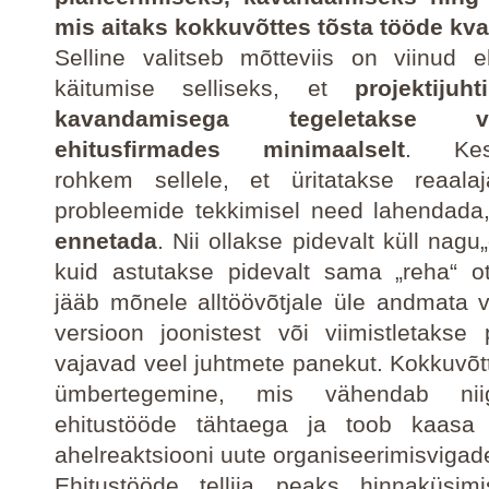
mis aitaks kokkuvõttes tõsta tööde kval
Selline valitseb mõtteviis on viinud e
käitumise selliseks, et
projektijuh
kavandamisega tegeletakse vä
ehitusfirmades minimaalselt
. Kes
rohkem sellele, et üritatakse reaalaj
probleemide tekkimisel need lahendad
ennetada
. Nii ollakse pidevalt küll nagu„
kuid astutakse pidevalt sama „reha“ o
jääb mõnele alltöövõtjale üle andmata 
versioon joonistest või viimistletakse
vajavad veel juhtmete panekut. Kokkuvõ
ümbertegemine, mis vähendab niig
ehitustööde tähtaega ja toob kaasa
ahelreaktsiooni uute organiseerimisvigad
Ehitustööde tellija peaks hinnaküsim