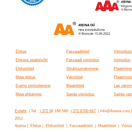
Ehitus
Fassaaditööd
Viimistlus
Ehituse peatöövõtt
Fassaadi viimistlus
Viimistlus
Ehitustööd
Struktuurvärvimine
Plaatimine
Maja ehitus
Värvitööd
Plaatimist
Eramu viimistlemine
Maalritööd
Lae värvi
Maja ehitamine
Seinte viimistlus
Seinte vär
Esileht
| Tel:
+372 5
8 188 580
+372 6700 667
| info@4seina.com
201
2
4seina | Ehitus | Ehitustööd | Fassaaditööd | Maalritööd | Viimis