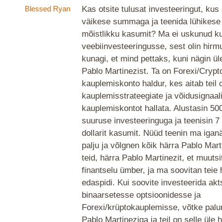
Blessed Ryan
Kas otsite tulusat investeeringut, kus
väikese summaga ja teenida lühikese 
mõistlikku kasumit? Ma ei uskunud ku
veebiinvesteeringusse, sest olin hirm
kunagi, et mind pettaks, kuni nägin ül
Pablo Martinezist. Ta on Forexi/Crypt
kauplemiskonto haldur, kes aitab teil
kauplemisstrateegiate ja võidusignaa
kauplemiskontot hallata. Alustasin 500
suuruse investeeringuga ja teenisin 
dollarit kasumit. Nüüd teenin ma igan
palju ja võlgnen kõik härra Pablo Mart
teid, härra Pablo Martinezit, et muuts
finantselu ümber, ja ma soovitan teie 
edaspidi. Kui soovite investeerida akt
binaarsetesse optsioonidesse ja
Forexi/krüptokauplemisse, võtke palu
Pablo Martineziga ja teil on selle üle 