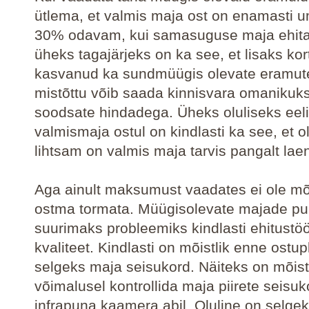
ütlema, et valmis maja ost on enamasti 
30% odavam, kui samasuguse maja ehit
üheks tagajärjeks on ka see, et lisaks kor
kasvanud ka sundmüügis olevate eramute
mistõttu võib saada kinnisvara omanikuks
soodsate hindadega. Üheks oluliseks eel
valmismaja ostul on kindlasti ka see, et ol
lihtsam on valmis maja tarvis pangalt lae
Aga ainult maksumust vaadates ei ole mõi
ostma tormata. Müügisolevate majade pu
suurimaks probleemiks kindlasti ehitustö
kvaliteet. Kindlasti on mõistlik enne ostup
selgeks maja seisukord. Näiteks on mõist
võimalusel kontrollida maja piirete seisu
infrapuna kaamera abil. Oluline on selge