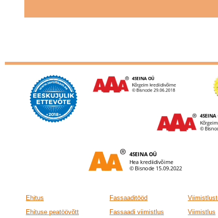
Ehitus
Fassaaditööd
Viimistlus
Ehituse peatöövõtt
Fassaadi viimistlus
Viimistlus