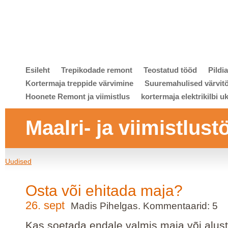
Esileht
Trepikodade remont
Teostatud tööd
Pildi
Kortermaja treppide värvimine
Suuremahulised värvit
Hoonete Remont ja viimistlus
kortermaja elektrikilbi u
Maalri- ja viimistlust
Uudised
Osta või ehitada maja?
26. sept
Madis Pihelgas. Kommentaarid: 5
Kas soetada endale valmis maja või alus