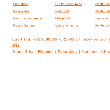
Ehitustööd
Struktuurvärvimine
Plaatimine
Maja ehitus
Värvitööd
Plaatimist
Eramu viimistlemine
Maalritööd
Lae värvi
Maja ehitamine
Seinte viimistlus
Seinte vär
Esileht
| Tel:
+372 5
8 188 580
+372 6700 667
| info@4seina.com
201
2
4seina | Ehitus | Ehitustööd | Fassaaditööd | Maalritööd | Viimis