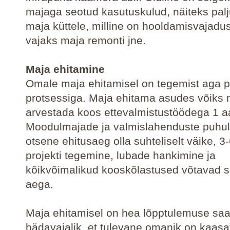
majaga seotud kasutuskulud, näiteks palj
maja küttele, milline on hooldamisvajadus,
vajaks maja remonti jne.
Maja ehitamine
Omale maja ehitamisel on tegemist aga 
protsessiga. Maja ehitama asudes võiks 
arvestada koos ettevalmistustöödega 1 a
Moodulmajade ja valmislahenduste puhul
otsene ehitusaeg olla suhteliselt väike, 3
projekti tegemine, lubade hankimine ja
kõikvõimalikud kooskõlastused võtavad s
aega.
Maja ehitamisel on hea lõpptulemuse sa
hädavajalik, et tulevane omanik on kaasa