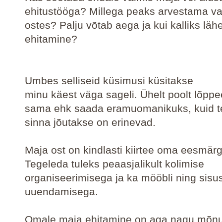
ehitustööga? Millega peaks arvestama v
ostes? Palju võtab aega ja kui kalliks lä
ehitamine?
Umbes selliseid küsimusi küsitakse
minu käest väga sageli. Ühelt poolt lõpp
sama ehk saada eramuomanikuks, kuid t
sinna jõutakse on erinevad.
Maja ost on kindlasti kiirtee oma eesmärg
Tegeleda tuleks peaasjalikult kolimise
organiseerimisega ja ka mööbli ning sisu
uuendamisega.
Omale maja ehitamine on aga nagu mõnus