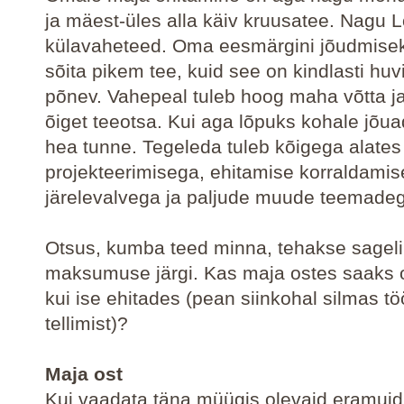
ja mäest-üles alla käiv kruusatee. Nagu 
külavaheteed. Oma eesmärgini jõudmiseks
sõita pikem tee, kuid see on kindlasti huvi
põnev. Vahepeal tuleb hoog maha võtta ja
õiget teeotsa. Kui aga lõpuks kohale jõua
hea tunne. Tegeleda tuleb kõigega alates
projekteerimisega, ehitamise korraldamis
järelevalvega ja paljude muude teemade
Otsus, kumba teed minna, tehakse sageli l
maksumuse järgi. Kas maja ostes saaks 
kui ise ehitades (pean siinkohal silmas t
tellimist)?
Maja ost
Kui vaadata täna müügis olevaid eramuid