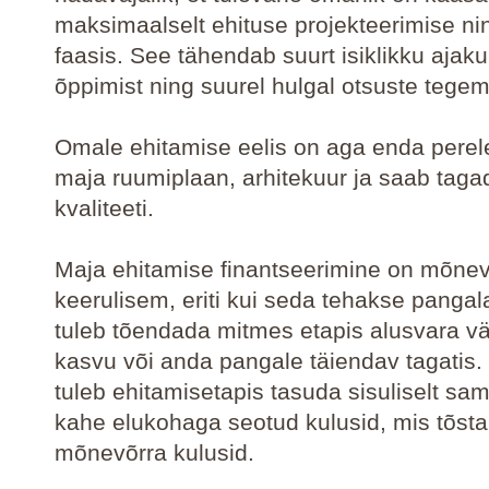
maksimaalselt ehituse projekteerimise ni
faasis. See tähendab suurt isiklikku ajakul
õppimist ning suurel hulgal otsuste tegem
Omale ehitamise eelis on aga enda perele
maja ruumiplaan, arhitekuur ja saab taga
kvaliteeti.
Maja ehitamise finantseerimine on mõnev
keerulisem, eriti kui seda tehakse pangal
tuleb tõendada mitmes etapis alusvara v
kasvu või anda pangale täiendav tagatis.
tuleb ehitamisetapis tasuda sisuliselt sa
kahe elukohaga seotud kulusid, mis tõst
mõnevõrra kulusid.