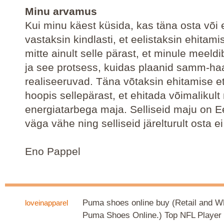
Minu arvamus
Kui minu käest küsida, kas täna osta või 
vastaksin kindlasti, et eelistaksin ehitami
mitte ainult selle pärast, et minule meeld
ja see protsess, kuidas plaanid samm-ha
realiseeruvad. Täna võtaksin ehitamise e
hoopis sellepärast, et ehitada võimalikul
energiatarbega maja. Selliseid maju on Ee
väga vähe ning selliseid järelturult osta e
Eno Pappel
Puma shoes online buy (Retail and 
loveinapparel
Puma Shoes Online.) Top NFL Player 