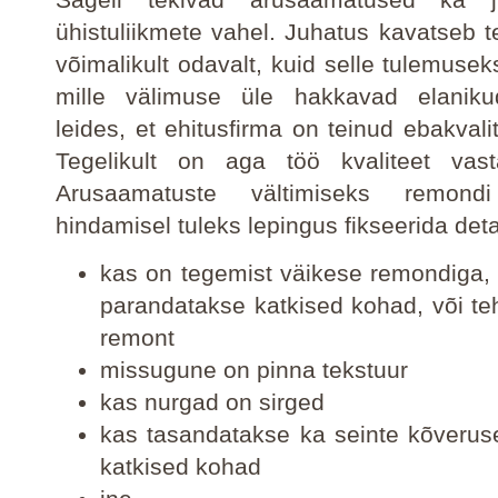
ühistuliikmete vahel. Juhatus kavatseb 
võimalikult odavalt, kuid selle tulemusek
mille välimuse üle hakkavad elanik
leides, et ehitusfirma on teinud ebakvali
Tegelikult on aga töö kvaliteet vast
Arusaamatuste vältimiseks remondi 
hindamisel tuleks lepingus fikseerida detai
kas on tegemist väikese remondiga, 
parandatakse katkised kohad, või teh
remont
missugune on pinna tekstuur
kas nurgad on sirged
kas tasandatakse ka seinte kõveruse
katkised kohad