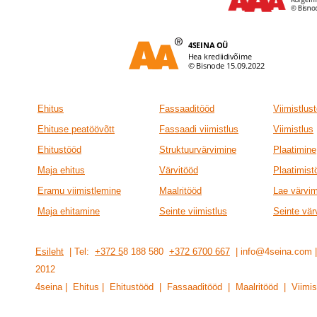
Ehitus
Fassaaditööd
Viimistlus
Ehituse peatöövõtt
Fassaadi viimistlus
Viimistlus
Ehitustööd
Struktuurvärvimine
Plaatimine
Maja ehitus
Värvitööd
Plaatimist
Eramu viimistlemine
Maalritööd
Lae värvi
Maja ehitamine
Seinte viimistlus
Seinte vär
Esileht
| Tel:
+372 5
8 188 580
+372 6700 667
| info@4seina.com
201
2
4seina | Ehitus | Ehitustööd | Fassaaditööd | Maalritööd | Viimis