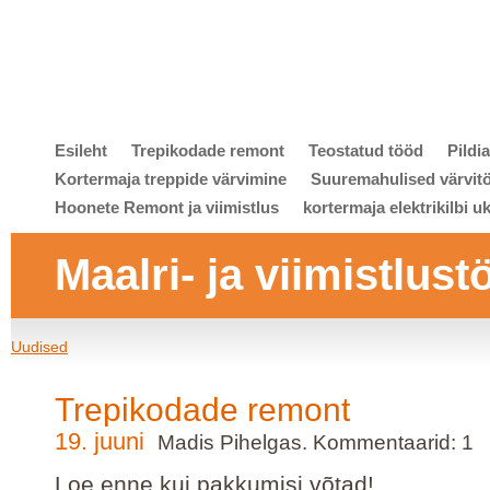
Esileht
Trepikodade remont
Teostatud tööd
Pildi
Kortermaja treppide värvimine
Suuremahulised värvit
Hoonete Remont ja viimistlus
kortermaja elektrikilbi u
Maalri- ja viimistlust
Uudised
Trepikodade remont
19. juuni
Madis Pihelgas. Kommentaarid: 1
Loe enne kui pakkumisi võtad!