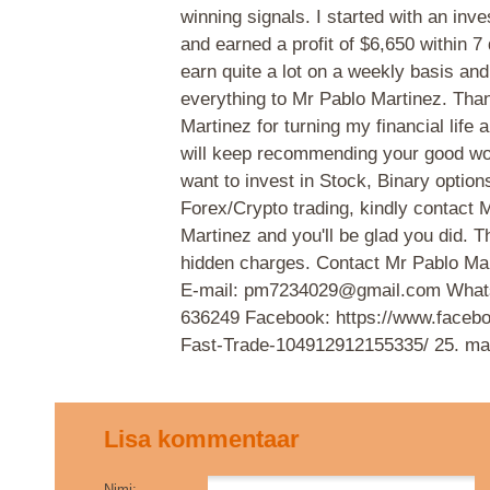
winning signals. I started with an inv
and earned a profit of $6,650 within 7
earn quite a lot on a weekly basis and
everything to Mr Pablo Martinez. Tha
Martinez for turning my financial life 
will keep recommending your good wor
want to invest in Stock, Binary option
Forex/Crypto trading, kindly contact 
Martinez and you'll be glad you did. T
hidden charges. Contact Mr Pablo Mar
E-mail: pm7234029@gmail.com What
636249 Facebook: https://www.face
Fast-Trade-104912912155335/
25. ma
Lisa kommentaar
Nimi: