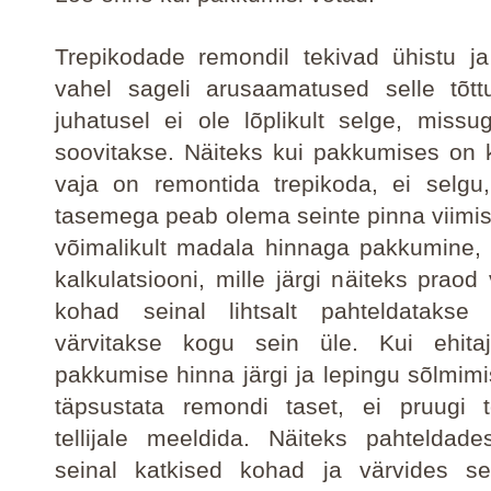
Trepikodade remondil tekivad ühistu ja
vahel sageli arusaamatused selle tõtt
juhatusel ei ole lõplikult selge, missu
soovitakse. Näiteks kui pakkumises on ki
vaja on remontida trepikoda, ei selgu
tasemega peab olema seinte pinna viimist
võimalikult madala hinnaga pakkumine, 
kalkulatsiooni, mille järgi näiteks praod
kohad seinal lihtsalt pahteldatakse 
värvitakse kogu sein üle. Kui ehitaj
pakkumise hinna järgi ja lepingu sõlmimi
täpsustata remondi taset, ei pruugi 
tellijale meeldida. Näiteks pahteldade
seinal katkised kohad ja värvides se