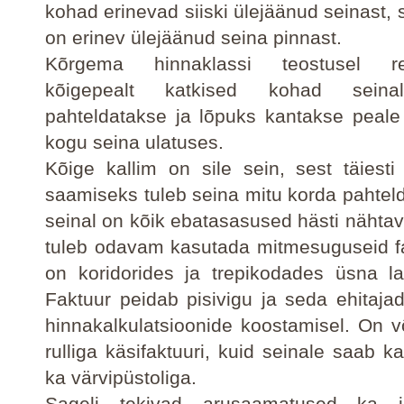
kohad erinevad siiski ülejäänud seinast, 
on erinev ülejäänud seina pinnast.
Kõrgema hinnaklassi teostusel re
kõigepealt katkised kohad seinal
pahteldatakse ja lõpuks kantakse peale
kogu seina ulatuses.
Kõige kallim on sile sein, sest täiesti
saamiseks tuleb seina mitu korda pahteld
seinal on kõik ebatasasused hästi nähtav
tuleb odavam kasutada mitmesuguseid f
on koridorides ja trepikodades üsna lai
Faktuur peidab pisivigu ja seda ehitaja
hinnakalkulatsioonide koostamisel. On v
rulliga käsifaktuuri, kuid seinale saab k
ka värvipüstoliga.
Sageli tekivad arusaamatused ka j