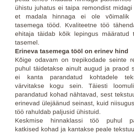
ühistu juhatus ei taipa remondist midagi
et madala hinnaga ei ole võimalik 
tasemega tööd. Kvaliteetne töö tähend
ehitaja täidab kõik lepingus määratud
tasemel.
Erineva tasemega tööl on erinev hind
Kõige odavam on trepikodade seinte re
puhul täidetakse ainult augud ja praod s
ei kanta parandatud kohtadele teks
värvitakse kogu sein. Täiesti loomuli
parandatud kohad nähtavad, sest tekstuu
erinevad ülejäänud seinast, kuid niisug
töö rahuldab paljusid ühistuid.
Keskmise hinnaklassi töö puhul pa
katkised kohad ja kantakse peale tekstuu