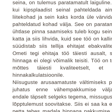
seina, on tulemus paratamatult laiguline.
kui kipsplaadist seinal pahteldada ain
liitekohad ja sein kaks korda üle värvid
pahteldatud kohad välja. See on paratam
ühtlase pinna saamiseks tuleb kogu sein 
katta ja siis lihvida, kuid see töö on kalli
süüdistab siis tellija ehitajat ebakvalit
Ometi tegi ehitaja töö täiesti ausalt,
hinnaga ei olegi võimalik teisiti. Töö on 
mõttes täiesti kvaliteetselt, et
hinnakalkulatsioonile.
Niisuguste arusaamatuste vältimiseks 
juhatus enne vähempakkumise väljak
endale täpselt selgeks tegema, missug
lõpptulemust soovitakse. Siis ei saa ka ehi
petta tehes madala hinnaga pakkumise 