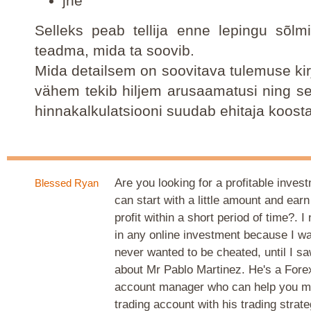
jne
Selleks peab tellija enne lepingu sõlmi
teadma, mida ta soovib.
Mida detailsem on soovitava tulemuse kir
vähem tekib hiljem arusaamatusi ning 
hinnakalkulatsiooni suudab ehitaja koost
Are you looking for a profitable inve
Blessed Ryan
can start with a little amount and ear
profit within a short period of time?. I
in any online investment because I w
never wanted to be cheated, until I s
about Mr Pablo Martinez. He's a Fore
account manager who can help you m
trading account with his trading strat