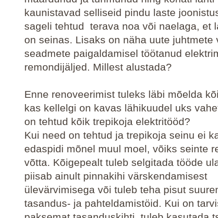
kaunistavad selliseid pindu laste joonist
sageli tehtud terava noa või naelaga, et 
on seinas. Lisaks on näha uute juhtmete
seadmete paigaldamisel töötanud elektri
remondijäljed. Millest alustada?
Enne renoveerimist tuleks läbi mõelda kõi
kas kellelgi on kavas lähikuudel uks vah
on tehtud kõik trepikoja elektritööd?
Kui need on tehtud ja trepikoja seinu ei k
edaspidi mõnel muul moel, võiks seinte r
võtta. Kõigepealt tuleb selgitada tööde ul
piisab ainult pinnakihi värskendamisest
ülevärvimisega või tuleb teha pisut suur
tasandus- ja pahteldamistöid. Kui on tarv
paksemat tasanduskihti, tuleb kasutada 