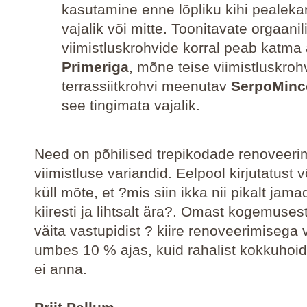
kasutamine enne lõpliku kihi pealek
vajalik või mitte. Toonitavate orgaanil
viimistluskrohvide korral peab katma
Primeriga
, mõne teise viimistluskrohv
terrassiitkrohvi meenutav
SerpoMinc
see tingimata vajalik.
Need on põhilised trepikodade renoveerim
viimistluse variandid. Eelpool kirjutatust 
küll mõte, et ?mis siin ikka nii pikalt jam
kiiresti ja lihtsalt ära?. Omast kogemuses
väita vastupidist ? kiire renoveerimisega
umbes 10 % ajas, kuid rahalist kokkuhoidu
ei anna.