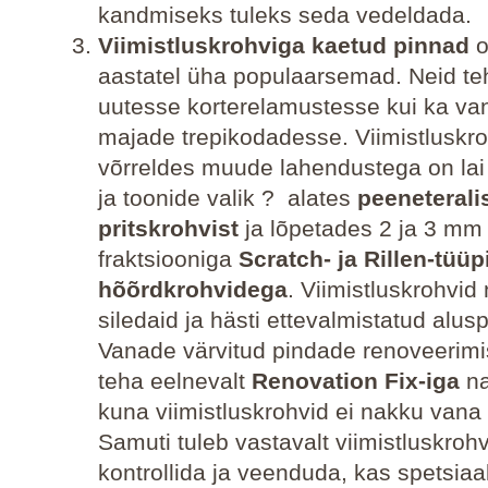
kandmiseks tuleks seda vedeldada.
Viimistluskrohviga kaetud pinnad
o
aastatel üha populaarsemad. Neid te
uutesse korterelamustesse kui ka v
majade trepikodadesse. Viimistluskro
võrreldes muude lahendustega on lai 
ja toonide valik ? alates
peeneterali
pritskrohvist
ja lõpetades 2 ja 3 mm
fraktsiooniga
Scratch- ja Rillen-tüüp
hõõrdkrohvidega
. Viimistluskrohvi
siledaid ja hästi ettevalmistatud alus
Vanade värvitud pindade renoveerimi
teha eelnevalt
Renovation Fix-iga
na
kuna viimistluskrohvid ei nakku vana 
Samuti tuleb vastavalt viimistluskrohv
kontrollida ja veenduda, kas spetsia