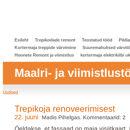
Esileht
Trepikodade remont
Teostatud tööd
Pildi
Kortermaja treppide värvimine
Suuremahulised värvit
Hoonete Remont ja viimistlus
kortermaja elektrikilbi u
Maalri- ja viimistlust
Uudised
Trepikoja renoveerimisest
22. juuni
Madis Pihelgas. Kommentaarid: 2
Öeldakse, et fassaad on maja visiitkaart.