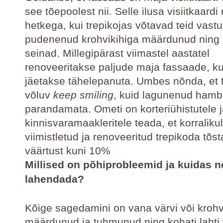
see tõepoolest nii. Selle ilusa visiitkaard
hetkega, kui trepikojas võtavad teid vas
pudenenud krohvikihiga määrdunud ning l
seinad. Millegipärast viimastel aastatel
renoveeritakse paljude maja fassaade, ku
jäetakse tähelepanuta. Umbes nõnda, et
võluv
keep smiling
, kuid lagunenud hamb
parandamata. Ometi on korteriühistutele 
kinnisvaramaakleritele teada, et korralikul
viimistletud ja renoveeritud trepikoda tõst
väärtust kuni 10%
Millised on põhiprobleemid ja kuidas n
lahendada?
Kõige sagedamini on vana värvi või krohv
määrdunud ja tuhmunud ning kohati lahti t