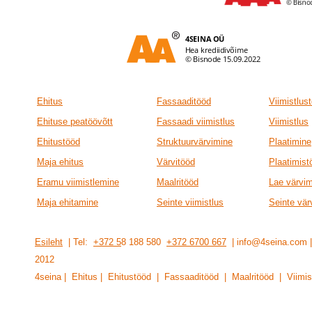
Ehitus
Fassaaditööd
Viimistlus
Ehituse peatöövõtt
Fassaadi viimistlus
Viimistlus
Ehitustööd
Struktuurvärvimine
Plaatimine
Maja ehitus
Värvitööd
Plaatimist
Eramu viimistlemine
Maalritööd
Lae värvi
Maja ehitamine
Seinte viimistlus
Seinte vär
Esileht
| Tel:
+372 5
8 188 580
+372 6700 667
| info@4seina.com
201
2
4seina | Ehitus | Ehitustööd | Fassaaditööd | Maalritööd | Viimis