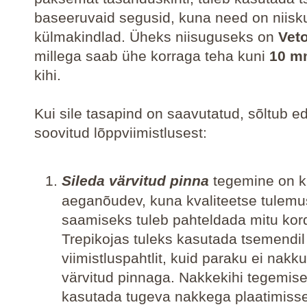
baseeruvaid segusid, kuna need on niisku
külmakindlad. Üheks niisuguseks on
Veto
millega saab ühe korraga teha kuni
10 m
kihi.
Kui sile tasapind on saavutatud, sõltub e
soovitud lõppviimistlusest:
Sileda värvitud pinna
tegemine on k
aeganõudev, kuna kvaliteetse tulem
saamiseks tuleb pahteldada mitu kor
Trepikojas tuleks kasutada tsemendi
viimistluspahtlit, kuid paraku ei nakk
värvitud pinnaga. Nakkekihi tegemise
kasutada tugeva nakkega plaatimis