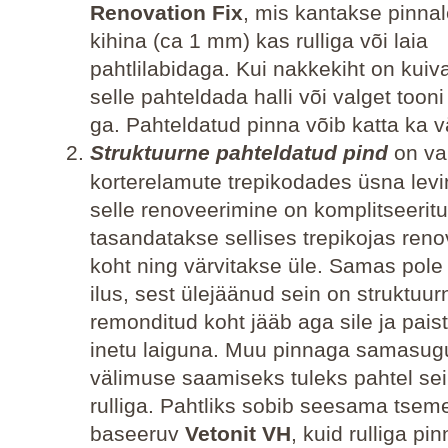
Renovation Fix
, mis kantakse pinna
kihina (ca 1 mm) kas rulliga või laia
pahtlilabidaga. Kui nakkekiht on kuiv
selle pahteldada halli või valget toon
ga. Pahteldatud pinna võib katta ka v
Struktuurne pahteldatud pind
on va
korterelamute trepikodades üsna levi
selle renoveerimine on komplitseeritu
tasandatakse sellises trepikojas reno
koht ning värvitakse üle. Samas pole 
ilus, sest ülejäänud sein on struktuur
remonditud koht jääb aga sile ja pais
inetu laiguna. Muu pinnaga samasug
välimuse saamiseks tuleks pahtel se
rulliga. Pahtliks sobib seesama tsem
baseeruv
Vetonit VH
, kuid rulliga pi