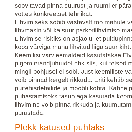
soovitavad pinna suurust ja ruumi eripär
võttes konkreetset tehnikat.
Lihvimiseks sobib vastavalt töö mahule vä
lihvmasin või ka suur parketilihvimise ma
Lihvimise riskiks on asjaolu, et puidupin
koos värviga maha lihvitud liiga suur kiht.
Keemilisi värvieemaldeid kasutatakse Elv
pigem erandjuhtudel ehk siis, kui teised
mingil põhjusel ei sobi. Just keemiliste v
võib pinnad kergelt rikkuda. Eriti kehtib s
puitehisdetailide ja mööbli kohta. Kahhel
puhastamiseks tasub aga kasutada keemi
lihvimine võib pinna rikkuda ja kuumutam
purustada.
Plekk-katused puhtaks