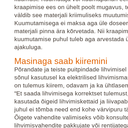
kraapimise ees on ühelt poolt mugavus, t
väldib see materjali kriimuliseks muutumi
Kuumutamisega ei maksa aga üle doseerid
materjali pinna ära kõrvetada. Nii kraapim
kuumutamise puhul tuleb aga arvestada 
ajakuluga.
Masinaga saab kiiremini
Põrandate ja teiste puitpindade lihvimisel
sõnul kasutusel ka elektrilised lihvimisma
on tulemus kiirem, odavam ja ka ühtlase
"Et saada lihvimisega korrektset tulemust,
kasutada õigeid lihvimiskettaid ja liivapab
juhul ei tõmba need end kohe värvipuru täi
Õigete vahendite valimiseks võib konsult
lihvimisvahendite pakkujate või rentijateg