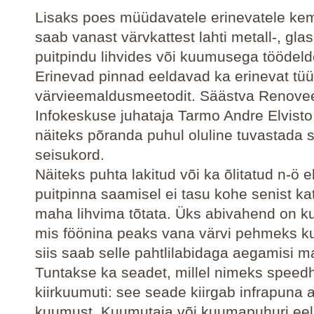
Lisaks poes müüdavatele erinevatele kem
saab vanast värvkattest lahti metall-, glas
puitpindu lihvides või kuumusega töödeld
Erinevad pinnad eeldavad ka erinevat tüü
värvieemaldusmeetodit. Säästva Renove
Infokeskuse juhataja Tarmo Andre Elvisto
näiteks põranda puhul oluline tuvastada s
seisukord.
Näiteks puhta lakitud või ka õlitatud n-ö 
puitpinna saamisel ei tasu kohe senist kat
maha lihvima tõtata. Üks abivahend on 
mis föönina peaks vana värvi pehmeks 
siis saab selle pahtlilabidaga aegamisi m
Tuntakse ka seadet, millel nimeks speed
kiirkuumuti: see seade kiirgab infrapuna a
kuumust. Kuumutaja või kuumapuhuri eel