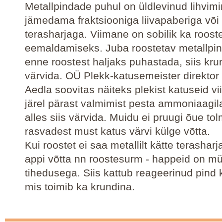
Metallpindade puhul on üldlevinud lihvim
jämedama fraktsiooniga liivapaberiga või
terasharjaga. Viimane on sobilik ka roost
eemaldamiseks. Juba roostetav metallpin
enne roostest haljaks puhastada, siis krun
värvida. OÜ Plekk-katusemeister direkto
Aedla soovitas näiteks plekist katuseid vi
järel pärast valmimist pesta ammoniaagi
alles siis värvida. Muidu ei pruugi õue tol
rasvadest must katus värvi külge võtta.
Kui roostet ei saa metallilt kätte terasharj
appi võtta nn roostesurm - happeid on mü
tihedusega. Siis kattub reageerinud pind 
mis toimib ka krundina.