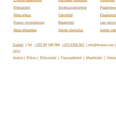
Ehituse peatöövõtt
Fassaadi viimistlus
Viimistlus
Ehitustööd
Struktuurvärvimine
Plaatimine
Maja ehitus
Värvitööd
Plaatimist
Eramu viimistlemine
Maalritööd
Lae värvi
Maja ehitamine
Seinte viimistlus
Seinte vär
Esileht
| Tel:
+372 5
8 188 580
+372 6700 667
| info@4seina.com
201
2
4seina | Ehitus | Ehitustööd | Fassaaditööd | Maalritööd | Viimis