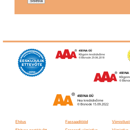
Ehitus
Fassaaditööd
Viimistlus