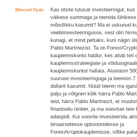
Kas otsite tulusat investeeringut, kus
Blessed Ryan
väikese summaga ja teenida lühikese 
mõistlikku kasumit? Ma ei uskunud ku
veebiinvesteeringusse, sest olin hirm
kunagi, et mind pettaks, kuni nägin ül
Pablo Martinezist. Ta on Forexi/Crypt
kauplemiskonto haldur, kes aitab teil
kauplemisstrateegiate ja võidusignaa
kauplemiskontot hallata. Alustasin 500
suuruse investeeringuga ja teenisin 
dollarit kasumit. Nüüd teenin ma igan
palju ja võlgnen kõik härra Pablo Mart
teid, härra Pablo Martinezit, et muuts
finantselu ümber, ja ma soovitan teie 
edaspidi. Kui soovite investeerida akt
binaarsetesse optsioonidesse ja
Forexi/krüptokauplemisse, võtke palu