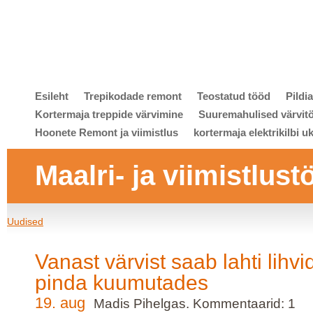
Esileht
Trepikodade remont
Teostatud tööd
Pildi
Kortermaja treppide värvimine
Suuremahulised värvit
Hoonete Remont ja viimistlus
kortermaja elektrikilbi u
Maalri- ja viimistlust
Uudised
Vanast värvist saab lahti lihvi
pinda kuumutades
19. aug
Madis Pihelgas. Kommentaarid: 1