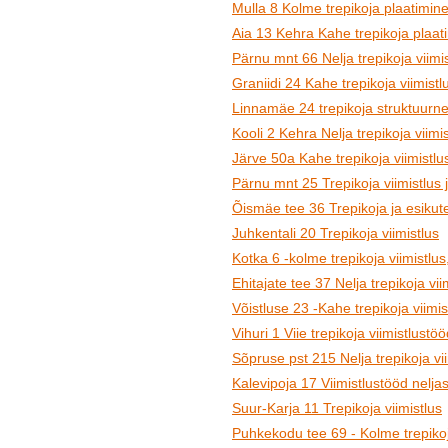
Mulla 8 Kolme trepikoja plaatimine
Aia 13 Kehra Kahe trepikoja plaat
Pärnu mnt 66 Nelja trepikoja viimis
Graniidi 24 Kahe trepikoja viimistl
Linnamäe 24 trepikoja struktuurne
Kooli 2 Kehra Nelja trepikoja viimi
Järve 50a Kahe trepikoja viimistlu
Pärnu mnt 25 Trepikoja viimistlus 
Õismäe tee 36 Trepikoja ja esikute
Juhkentali 20 Trepikoja viimistlus
Kotka 6 -kolme trepikoja viimistlus
Ehitajate tee 37 Nelja trepikoja vii
Võistluse 23 -Kahe trepikoja viimis
Vihuri 1 Viie trepikoja viimistlustö
Sõpruse pst 215 Nelja trepikoja vi
Kalevipoja 17 Viimistlustööd neljas
Suur-Karja 11 Trepikoja viimistlus
Puhkekodu tee 69 - Kolme trepikoja