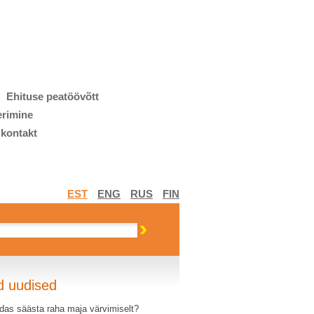
Ehituse peatöövõtt
erimine
 kontakt
EST
ENG
RUS
FIN
d uudised
das säästa raha maja värvimiselt?