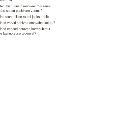
tusfirmat
teriühistu küsib renoveerimislaenu!
das saada positiivne vastus?
line toon millise ruumi jaoks sobib
lised värvid sobivad omavahel kokku?
lised eeltööd ootavad korteriühistut
e laenuotsuse tegemist?