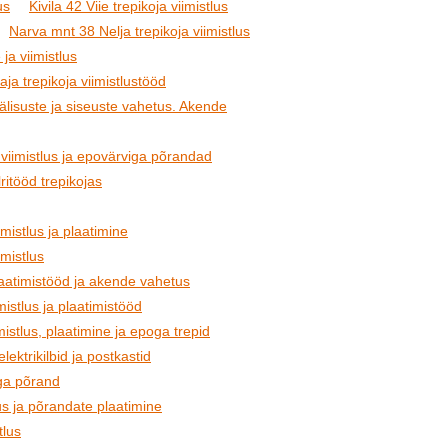
us
Kivila 42 Viie trepikoja viimistlus
Narva mnt 38 Nelja trepikoja viimistlus
ja viimistlus
ja trepikoja viimistlustööd
Välisuste ja siseuste vahetus. Akende
viimistlus ja epovärviga põrandad
ritööd trepikojas
mistlus ja plaatimine
imistlus
plaatimistööd ja akende vahetus
istlus ja plaatimistööd
mistlus, plaatimine ja epoga trepid
elektrikilbid ja postkastid
oga põrand
lus ja põrandate plaatimine
tlus