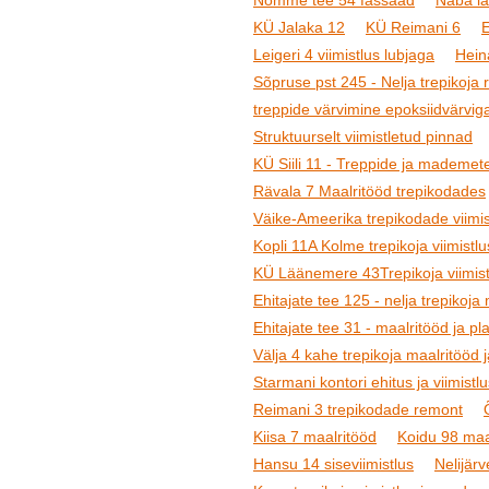
Nõmme tee 54 fassaad
Naba la
KÜ Jalaka 12
KÜ Reimani 6
Leigeri 4 viimistlus lubjaga
Heina
Sõpruse pst 245 - Nelja trepikoja 
treppide värvimine epoksiidvärvig
Struktuurselt viimistletud pinnad
KÜ Siili 11 - Treppide ja mademete
Rävala 7 Maalritööd trepikodades
Väike-Ameerika trepikodade viimis
Kopli 11A Kolme trepikoja viimistlu
KÜ Läänemere 43Trepikoja viimist
Ehitajate tee 125 - nelja trepikoja
Ehitajate tee 31 - maalritööd ja pl
Välja 4 kahe trepikoja maalritööd 
Starmani kontori ehitus ja viimistl
Reimani 3 trepikodade remont
Kiisa 7 maalritööd
Koidu 98 maa
Hansu 14 siseviimistlus
Nelijärv