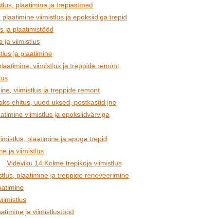
tlus, plaatimine ja trepiastmed
laatimine viimistlus ja epoksiidiga trepid
us ja plaatimistööd
 ja viimistlus
tlus ja plaatimine
laatimine, viimistlus ja treppide remont
lus
ine, viimistlus ja treppide remont
aks ehitus, uued uksed, postkastid jne
timine viimistlus ja epoksiidvärviga
imistlus, plaatimine ja epoga trepid
e ja viimistlus
Videviku 14 Kolme trepikoja viimistlus
tlus, plaatimine ja treppide renoveerimine
aatimine
viimistlus
atimine ja viimistlustööd