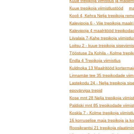
Kuue trepikoja vimistlus ja madem
Kuue trepikoja viimistlustööd
ma
Kooli 4, Kehra Nelja trepikoja rem
Kalevipoja 6 - Viie trepikoja maalri
Kalevipoja 4 maalritööd trepikoda
Liivalaia 7-Kahe trepikoja viimistlu
Loitsu 2 - kuue trepikoja siseviimis
Tööstuse 2a Kohila - Kolme trepiko
Endla 4 Trepikoja viimistlus
Kuldnoka 13 Maalritööd kortermaja
Linnamäe tee 35 trepikodade viimi
Lastekodu 24 - Nelja trepikoja sisev
epovärviga trepid
Kose mnt 28 Nelja trepikoja viimis
Paldiski mnt 85 trepikodade viimis
Koskla 7 - Kolme trepikoja viimistl
16 korruselise maja trepikoja ja k
Roosikrantsi 21 trepikoja plaatimin