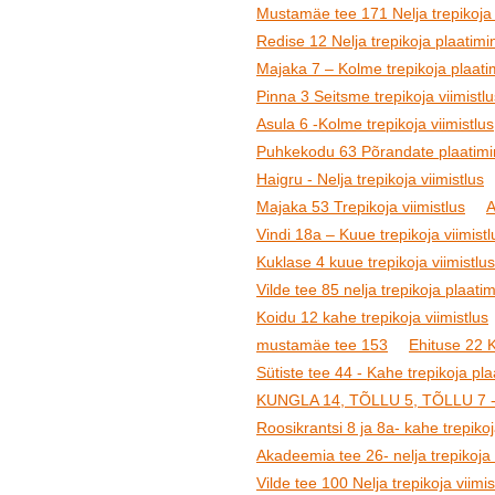
Mustamäe tee 171 Nelja trepikoja 
Redise 12 Nelja trepikoja plaatimin
Majaka 7 – Kolme trepikoja plaatim
Pinna 3 Seitsme trepikoja viimistlu
Asula 6 -Kolme trepikoja viimistlus
Puhkekodu 63 Põrandate plaatimine
Haigru - Nelja trepikoja viimistlus
Majaka 53 Trepikoja viimistlus
A
Vindi 18a – Kuue trepikoja viimistl
Kuklase 4 kuue trepikoja viimistlus
Vilde tee 85 nelja trepikoja plaatim
Koidu 12 kahe trepikoja viimistlus
mustamäe tee 153
Ehituse 22 K
Sütiste tee 44 - Kahe trepikoja pl
KUNGLA 14, TÕLLU 5, TÕLLU 7 -Kol
Roosikrantsi 8 ja 8a- kahe trepikoj
Akadeemia tee 26- nelja trepikoja 
Vilde tee 100 Nelja trepikoja viimi