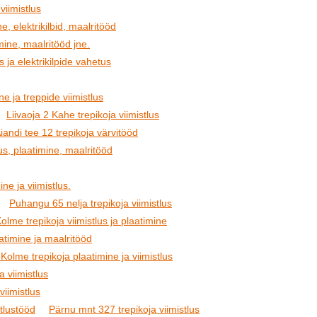
viimistlus
e, elektrikilbid, maalritööd
ine, maalritööd jne.
s ja elektrikilpide vahetus
 ja treppide viimistlus
Liivaoja 2 Kahe trepikoja viimistlus
iandi tee 12 trepikoja värvitööd
us, plaatimine, maalritööd
ine ja viimistlus.
Puhangu 65 nelja trepikoja viimistlus
olme trepikoja viimistlus ja plaatimine
aatimine ja maalritööd
me trepikoja plaatimine ja viimistlus
a viimistlus
viimistlus
stlustööd
Pärnu mnt 327 trepikoja viimistlus