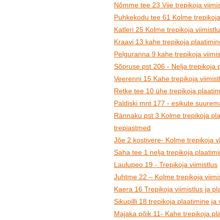
Nõmme tee 23 Viie trepikoja viimis
Puhkekodu tee 61 Kolme trepikoja p
Katleri 25 Kolme trepikoja viimistl
Kraavi 13 kahe trepikoja plaatimine
Pelguranna 9 kahe trepikoja viimis
Sõpruse pst 206 - Nelja trepikoja p
Veerenni 15 Kahe trepikoja viimist
Retke tee 10 ühe trepikoja plaatim
Paldiski mnt 177 - esikute suurem
Rännaku pst 3 Kolme trepikoja plaa
trepiastmed
Jõe 2 kostivere- Kolme trepikoja vi
Saha tee 1 nelja trepikoja plaatimin
Laulupeo 19 - Trepikoja viimistlus
Juhtme 22 – Kolme trepikoja viimis
Kaera 16 Trepikoja viimistlus ja pl
Sikupilli 18 trepikoja plaatimine ja 
Majaka põik 11- Kahe trepikoja pla