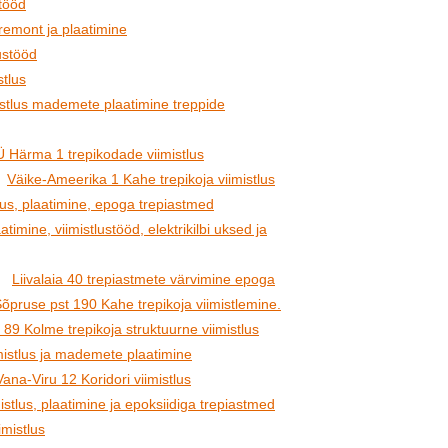
itööd
remont ja plaatimine
ustööd
stlus
istlus mademete plaatimine treppide
 Härma 1 trepikodade viimistlus
Väike-Ameerika 1 Kahe trepikoja viimistlus
tlus, plaatimine, epoga trepiastmed
timine, viimistlustööd, elektrikilbi uksed ja
Liivalaia 40 trepiastmete värvimine epoga
õpruse pst 190 Kahe trepikoja viimistlemine.
 89 Kolme trepikoja struktuurne viimistlus
imistlus ja mademete plaatimine
Vana-Viru 12 Koridori viimistlus
stlus, plaatimine ja epoksiidiga trepiastmed
imistlus