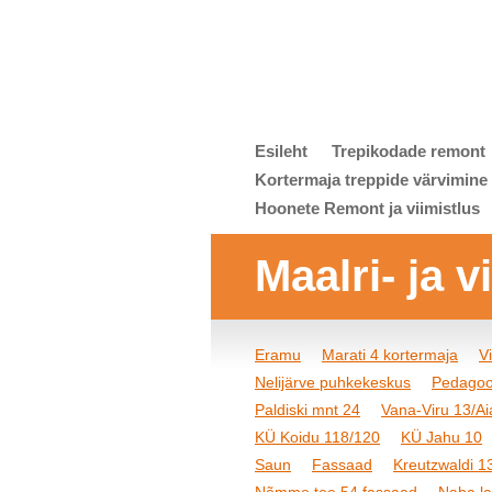
Esileht
Trepikodade remont
Kortermaja treppide värvimine
Hoonete Remont ja viimistlus
Maalri- ja 
Eramu
Marati 4 kortermaja
V
Nelijärve puhkekeskus
Pedagoo
Paldiski mnt 24
Vana-Viru 13/Aia
KÜ Koidu 118/120
KÜ Jahu 10
Saun
Fassaad
Kreutzwaldi 1