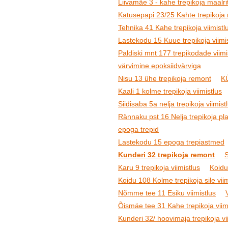
Liivamäe 3 - kahe trepikoja maalr
Katusepapi 23/25 Kahte trepikoja 
Tehnika 41 Kahe trepikoja viimistl
Lastekodu 15 Kuue trepikoja viimi
Paldiski mnt 177 trepikodade viim
värvimine epoksiidvärviga
Nisu 13 ühe trepikoja remont
KÜ
Kaali 1 kolme trepikoja viimistlus
Siidisaba 5a nelja trepikoja viimis
Rännaku pst 16 Nelja trepikoja plaa
epoga trepid
Lastekodu 15 epoga trepiastmed
Kunderi 32 trepikoja remont
S
Karu 9 trepikoja viimistlus
Koidu
Koidu 108 Kolme trepikoja sile vi
Nõmme tee 11 Esiku viimistlus
Õismäe tee 31 Kahe trepikoja viimi
Kunderi 32/ hoovimaja trepikoja vi