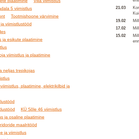
ehi
ete plaatimine
Villa viimistlus
21.03
Kor
dala 5 viimistlus
Kui
ont
Tootmishoone värvimine
19.02
Mil
 ja viimistlustööd
17.02
Mil
des
15.02
Mil
s ja esikute plaatimine
enn
tlus
ja viimistlus ja plaatimine
 neljas trepikojas
stlus
iimistlus, plaatimine, elektrikilbid ja
tlustööd
tlustööd
KÜ Sõle 46 viimistlus
us ja osaline plaatimine
oridoride maalritööd
e ja viimistlus