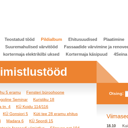
Teostatud tööd
Pildialbum
Ehitusuudised
Plaatimine
Suuremahulised värvitööd
Fassaadide värvimine ja renove
kortermaja elektrikilbi uksed
Kortermaja käsipuud
4Seina
viimistlustööd
ihu 5 eramu
Fensteri büroohoone
Otsing:
goline Seminar
Kuristiku 18
 tn. 4
KÜ Koidu 114/116
KÜ Gonsiori 5
Küti tee 28 eramu ehitus
Viimase
3
Madara 6
KÜ Spordi 15
18.10
Kui