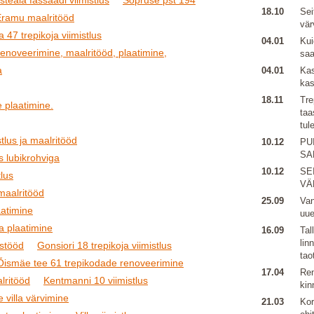
steaia fassaadi viimistlus
Sõpruse pst 194
18.10
Sei
Eramu maalritööd
vär
 47 trepikoja viimistlus
04.01
Kui
renoveerimine, maalritööd, plaatimine,
sa
a
04.01
Kas
kas
18.11
Tre
 plaatimine.
taa
tul
tlus ja maalritööd
10.12
PU
SA
s lubikrohviga
10.12
SE
lus
VÄ
 maalritööd
25.09
Van
aatimine
uu
ja plaatimine
16.09
Tal
lin
ustööd
Gonsiori 18 trepikoja viimistlus
tao
Õismäe tee 61 trepikodade renoveerimine
17.04
Ren
lritööd
Kentmanni 10 viimistlus
kin
e villa värvimine
21.03
Kor