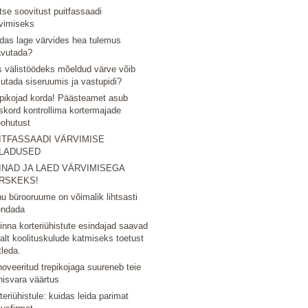
tse soovitust puitfassaadi
vimiseks
das lage värvides hea tulemus
avutada?
 välistöödeks mõeldud värve võib
utada siseruumis ja vastupidi?
pikojad korda! Päästeamet asub
skord kontrollima kortermajade
eohutust
ITFASSAADI VÄRVIMISE
LADUSED
INAD JA LAED VÄRVIMISEGA
RSKEKS!
u bürooruume on võimalik lihtsasti
endada
linna korteriühistute esindajad saavad
nalt koolituskulude katmiseks toetust
tleda.
oveeritud trepikojaga suureneb teie
nisvara väärtus
teriühistule: kuidas leida parimat