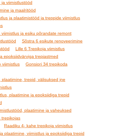
 ja viimistlustööd
imine ja maalritööd
tlus ja plaatimistööd ja treppide viimistlus
us
 viimistlus ja esiku põrandate remont
stlustööd
Sõstra 6 esikute renoveerimine
stööd
Lille 6 Trepikoja viimistlus
ja epoksiidvärviga trepiastmed
 viimistlus
Gonsiori 34 trepikoda
, plaatimine, trepid, välisuksed jne
mistlus
tlus, plaatimine ja epoksiidiga trepid
öd
imistlustööd, plaatimine ja vaheuksed
 trepikojas
Raadiku 4- kahe trepikoja viimistlus
 plaatimine, viimistlus ja epoksiidiga trepid