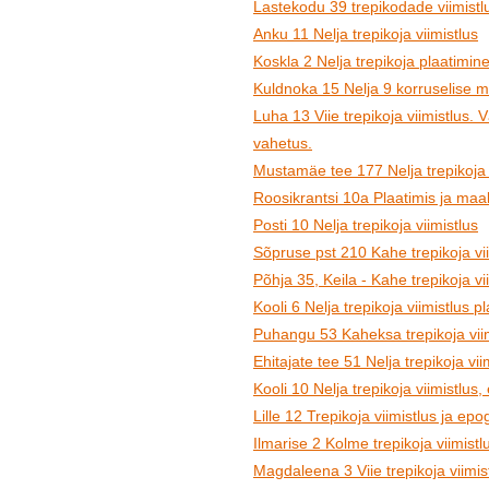
Lastekodu 39 trepikodade viimistl
Anku 11 Nelja trepikoja viimistlus
Koskla 2 Nelja trepikoja plaatimine 
Kuldnoka 15 Nelja 9 korruselise ma
Luha 13 Viie trepikoja viimistlus. 
vahetus.
Mustamäe tee 177 Nelja trepikoja 
Roosikrantsi 10a Plaatimis ja maal
Posti 10 Nelja trepikoja viimistlus
Sõpruse pst 210 Kahe trepikoja vii
Põhja 35, Keila - Kahe trepikoja vi
Kooli 6 Nelja trepikoja viimistlus 
Puhangu 53 Kaheksa trepikoja viim
Ehitajate tee 51 Nelja trepikoja vii
Kooli 10 Nelja trepikoja viimistlus, 
Lille 12 Trepikoja viimistlus ja ep
Ilmarise 2 Kolme trepikoja viimist
Magdaleena 3 Viie trepikoja viimis