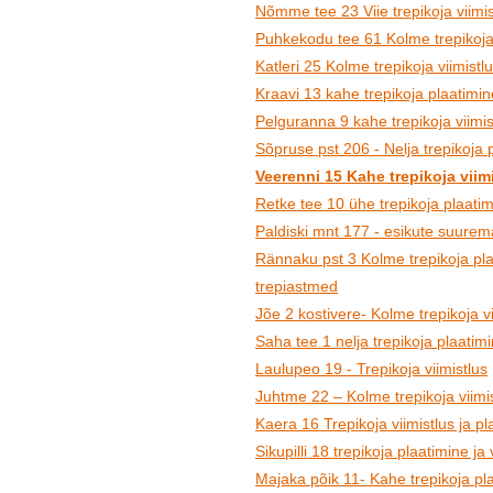
Nõmme tee 23 Viie trepikoja viimis
Puhkekodu tee 61 Kolme trepikoja p
Katleri 25 Kolme trepikoja viimistl
Kraavi 13 kahe trepikoja plaatimine
Pelguranna 9 kahe trepikoja viimis
Sõpruse pst 206 - Nelja trepikoja p
Veerenni 15 Kahe trepikoja viim
Retke tee 10 ühe trepikoja plaatim
Paldiski mnt 177 - esikute suurem
Rännaku pst 3 Kolme trepikoja plaa
trepiastmed
Jõe 2 kostivere- Kolme trepikoja vi
Saha tee 1 nelja trepikoja plaatimin
Laulupeo 19 - Trepikoja viimistlus
Juhtme 22 – Kolme trepikoja viimis
Kaera 16 Trepikoja viimistlus ja pl
Sikupilli 18 trepikoja plaatimine ja 
Majaka põik 11- Kahe trepikoja pla