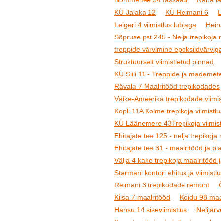
Nõmme tee 54 fassaad
Naba la
KÜ Jalaka 12
KÜ Reimani 6
Leigeri 4 viimistlus lubjaga
Heina
Sõpruse pst 245 - Nelja trepikoja 
treppide värvimine epoksiidvärvig
Struktuurselt viimistletud pinnad
KÜ Siili 11 - Treppide ja mademete
Rävala 7 Maalritööd trepikodades
Väike-Ameerika trepikodade viimis
Kopli 11A Kolme trepikoja viimistlu
KÜ Läänemere 43Trepikoja viimist
Ehitajate tee 125 - nelja trepikoja
Ehitajate tee 31 - maalritööd ja pl
Välja 4 kahe trepikoja maalritööd 
Starmani kontori ehitus ja viimistl
Reimani 3 trepikodade remont
Kiisa 7 maalritööd
Koidu 98 maa
Hansu 14 siseviimistlus
Nelijärv