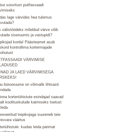
tse soovitust puitfassaadi
vimiseks
das lage värvides hea tulemus
avutada?
 välistöödeks mõeldud värve võib
utada siseruumis ja vastupidi?
pikojad korda! Päästeamet asub
skord kontrollima kortermajade
eohutust
ITFASSAADI VÄRVIMISE
LADUSED
INAD JA LAED VÄRVIMISEGA
RSKEKS!
u bürooruume on võimalik lihtsasti
endada
linna korteriühistute esindajad saavad
nalt koolituskulude katmiseks toetust
tleda.
oveeritud trepikojaga suureneb teie
nisvara väärtus
teriühistule: kuidas leida parimat