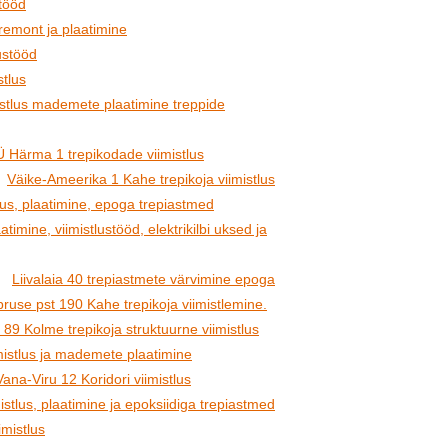
itööd
remont ja plaatimine
ustööd
stlus
istlus mademete plaatimine treppide
 Härma 1 trepikodade viimistlus
Väike-Ameerika 1 Kahe trepikoja viimistlus
tlus, plaatimine, epoga trepiastmed
timine, viimistlustööd, elektrikilbi uksed ja
Liivalaia 40 trepiastmete värvimine epoga
ruse pst 190 Kahe trepikoja viimistlemine.
 89 Kolme trepikoja struktuurne viimistlus
imistlus ja mademete plaatimine
Vana-Viru 12 Koridori viimistlus
stlus, plaatimine ja epoksiidiga trepiastmed
imistlus