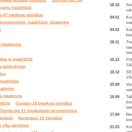
steaia fassaadi viimistlus
Sõpruse pst 194
18.10
Sei
Eramu maalritööd
vär
 47 trepikoja viimistlus
04.01
Kui
renoveerimine, maalritööd, plaatimine,
sa
a
04.01
Kas
kas
18.11
Tre
 plaatimine.
taa
tul
tlus ja maalritööd
10.12
PU
SA
s lubikrohviga
10.12
SE
lus
VÄ
 maalritööd
25.09
Van
aatimine
uu
ja plaatimine
16.09
Tal
lin
ustööd
Gonsiori 18 trepikoja viimistlus
tao
Õismäe tee 61 trepikodade renoveerimine
17.04
Ren
lritööd
Kentmanni 10 viimistlus
kin
e villa värvimine
21.03
Kor