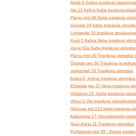
Mulla 8 Kolme trepikoja plaatimine
Aia 13 Kehra Kahe trepikoja plaat
Pärnu mnt 66 Nelja trepikoja viimis
Graniidi 24 Kahe trepikoja viimistl
Linnamäe 24 trepikoja struktuurne
Kooli 2 Kehra Nelja trepikoja viimi
Järve 50a Kahe trepikoja viimistlu
Pärnu mnt 25 Trepikoja viimistlus 
Õismäe tee 36 Trepikoja ja esikute
Juhkentali 20 Trepikoja viimistlus
Kotka 6 -kolme trepikoja viimistlus
Ehitajate tee 37 Nelja trepikoja vii
Võistluse 23 -Kahe trepikoja viimis
Vihuri 1 Viie trepikoja viimistlustö
Sõpruse pst 215 Nelja trepikoja vi
Kalevipoja 17 Viimistlustööd neljas
Suur-Karja 11 Trepikoja viimistlus
Puhkekodu tee 69 - Kolme trepikoja