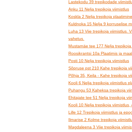
Lastekodu 39 trepikodade viimistl
Anku 11 Nelja trepikoja viimistlus
Koskla 2 Nelja trepikoja plaatimine 
Kuldnoka 15 Nelja 9 korruselise ma
Luha 13 Viie trepikoja viimistlus. 
vahetus.
Mustamäe tee 177 Nelja trepikoja 
Roosikrantsi 10a Plaatimis ja maal
Posti 10 Nelja trepikoja viimistlus
Sõpruse pst 210 Kahe trepikoja vii
Põhja 35, Keila - Kahe trepikoja vi
Kooli 6 Nelja trepikoja viimistlus 
Puhangu 53 Kaheksa trepikoja viim
Ehitajate tee 51 Nelja trepikoja vii
Kooli 10 Nelja trepikoja viimistlus, 
Lille 12 Trepikoja viimistlus ja ep
Ilmarise 2 Kolme trepikoja viimist
Magdaleena 3 Viie trepikoja viimis