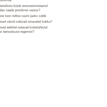
tusfirmat
teriühistu küsib renoveerimislaenu!
das saada positiivne vastus?
line toon millise ruumi jaoks sobib
lised värvid sobivad omavahel kokku?
lised eeltööd ootavad korteriühistut
e laenuotsuse tegemist?