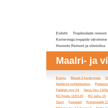
Esileht
Trepikodade remont
Kortermaja treppide värvimine
Hoonete Remont ja viimistlus
Maalri- ja 
Eramu
Marati 4 kortermaja
V
Nelijärve puhkekeskus
Pedagoo
Paldiski mnt 24
Vana-Viru 13/Aia
KÜ Koidu 118/120
KÜ Jahu 10
Saun
Fassaad
Kreutzwaldi 1