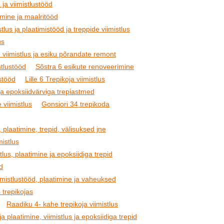
 ja viimistlustööd
imine ja maalritööd
tlus ja plaatimistööd ja treppide viimistlus
us
 viimistlus ja esiku põrandate remont
stlustööd
Sõstra 6 esikute renoveerimine
stööd
Lille 6 Trepikoja viimistlus
ja epoksiidvärviga trepiastmed
 viimistlus
Gonsiori 34 trepikoda
, plaatimine, trepid, välisuksed jne
mistlus
tlus, plaatimine ja epoksiidiga trepid
öd
imistlustööd, plaatimine ja vaheuksed
 trepikojas
Raadiku 4- kahe trepikoja viimistlus
 plaatimine, viimistlus ja epoksiidiga trepid