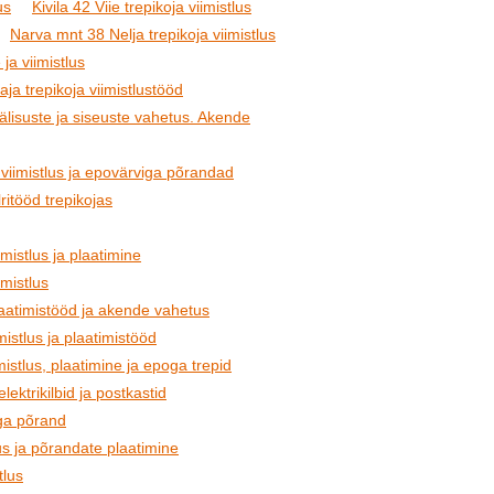
us
Kivila 42 Viie trepikoja viimistlus
Narva mnt 38 Nelja trepikoja viimistlus
ja viimistlus
ja trepikoja viimistlustööd
Välisuste ja siseuste vahetus. Akende
viimistlus ja epovärviga põrandad
ritööd trepikojas
mistlus ja plaatimine
imistlus
plaatimistööd ja akende vahetus
istlus ja plaatimistööd
mistlus, plaatimine ja epoga trepid
elektrikilbid ja postkastid
oga põrand
lus ja põrandate plaatimine
tlus