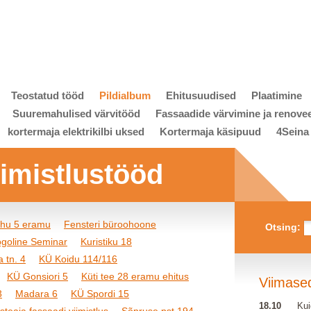
Teostatud tööd
Pildialbum
Ehitusuudised
Plaatimine
Suuremahulised värvitööd
Fassaadide värvimine ja renove
kortermaja elektrikilbi uksed
Kortermaja käsipuud
4Seina
viimistlustööd
ihu 5 eramu
Fensteri büroohoone
Otsing:
goline Seminar
Kuristiku 18
 tn. 4
KÜ Koidu 114/116
KÜ Gonsiori 5
Küti tee 28 eramu ehitus
Viimase
3
Madara 6
KÜ Spordi 15
18.10
Kui