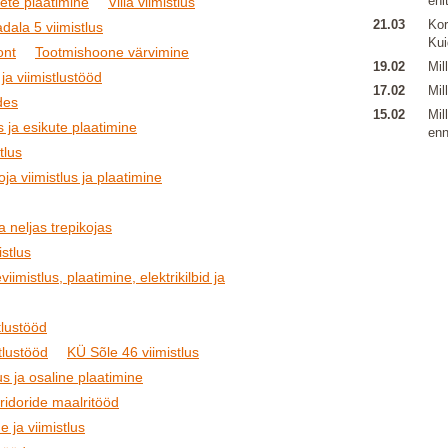
ehi
ete plaatimine
Villa viimistlus
21.03
Kor
dala 5 viimistlus
Kui
ont
Tootmishoone värvimine
19.02
Mil
 ja viimistlustööd
17.02
Mil
des
15.02
Mil
s ja esikute plaatimine
enn
tlus
ja viimistlus ja plaatimine
 neljas trepikojas
stlus
iimistlus, plaatimine, elektrikilbid ja
tlustööd
tlustööd
KÜ Sõle 46 viimistlus
us ja osaline plaatimine
oridoride maalritööd
e ja viimistlus