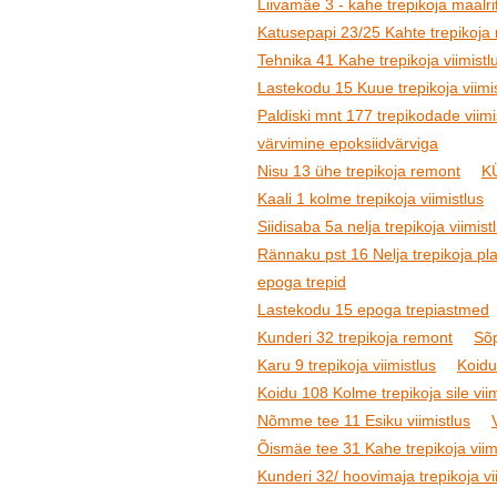
Liivamäe 3 - kahe trepikoja maalr
Katusepapi 23/25 Kahte trepikoja 
Tehnika 41 Kahe trepikoja viimistl
Lastekodu 15 Kuue trepikoja viimi
Paldiski mnt 177 trepikodade viim
värvimine epoksiidvärviga
Nisu 13 ühe trepikoja remont
KÜ
Kaali 1 kolme trepikoja viimistlus
Siidisaba 5a nelja trepikoja viimis
Rännaku pst 16 Nelja trepikoja plaa
epoga trepid
Lastekodu 15 epoga trepiastmed
Kunderi 32 trepikoja remont
Sõp
Karu 9 trepikoja viimistlus
Koidu
Koidu 108 Kolme trepikoja sile vi
Nõmme tee 11 Esiku viimistlus
Õismäe tee 31 Kahe trepikoja viimi
Kunderi 32/ hoovimaja trepikoja vi