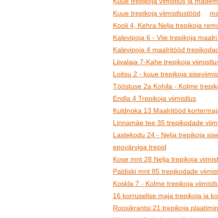
Kuue trepikoja vimistlus ja madem
Kuue trepikoja viimistlustööd
ma
Kooli 4, Kehra Nelja trepikoja rem
Kalevipoja 6 - Viie trepikoja maalri
Kalevipoja 4 maalritööd trepikoda
Liivalaia 7-Kahe trepikoja viimistlu
Loitsu 2 - kuue trepikoja siseviimis
Tööstuse 2a Kohila - Kolme trepiko
Endla 4 Trepikoja viimistlus
Kuldnoka 13 Maalritööd kortermaja
Linnamäe tee 35 trepikodade viimi
Lastekodu 24 - Nelja trepikoja sisev
epovärviga trepid
Kose mnt 28 Nelja trepikoja viimis
Paldiski mnt 85 trepikodade viimis
Koskla 7 - Kolme trepikoja viimistl
16 korruselise maja trepikoja ja k
Roosikrantsi 21 trepikoja plaatimin