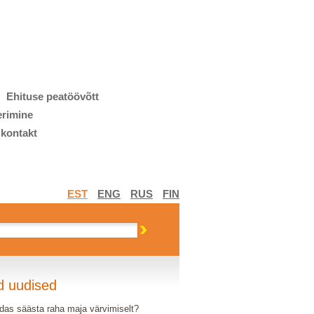
Ehituse peatöövõtt
erimine
 kontakt
EST
ENG
RUS
FIN
d uudised
das säästa raha maja värvimiselt?