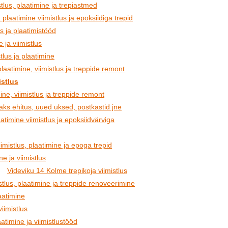
tlus, plaatimine ja trepiastmed
laatimine viimistlus ja epoksiidiga trepid
us ja plaatimistööd
 ja viimistlus
tlus ja plaatimine
laatimine, viimistlus ja treppide remont
istlus
ine, viimistlus ja treppide remont
aks ehitus, uued uksed, postkastid jne
timine viimistlus ja epoksiidvärviga
imistlus, plaatimine ja epoga trepid
e ja viimistlus
Videviku 14 Kolme trepikoja viimistlus
tlus, plaatimine ja treppide renoveerimine
aatimine
viimistlus
atimine ja viimistlustööd