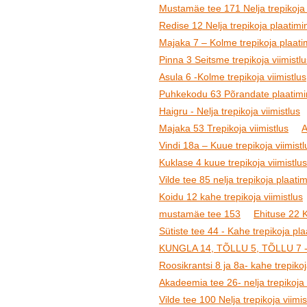
Mustamäe tee 171 Nelja trepikoja 
Redise 12 Nelja trepikoja plaatimin
Majaka 7 – Kolme trepikoja plaatim
Pinna 3 Seitsme trepikoja viimistlu
Asula 6 -Kolme trepikoja viimistlus
Puhkekodu 63 Põrandate plaatimine
Haigru - Nelja trepikoja viimistlus
Majaka 53 Trepikoja viimistlus
A
Vindi 18a – Kuue trepikoja viimistl
Kuklase 4 kuue trepikoja viimistlus
Vilde tee 85 nelja trepikoja plaatim
Koidu 12 kahe trepikoja viimistlus
mustamäe tee 153
Ehituse 22 K
Sütiste tee 44 - Kahe trepikoja pl
KUNGLA 14, TÕLLU 5, TÕLLU 7 -Kol
Roosikrantsi 8 ja 8a- kahe trepikoj
Akadeemia tee 26- nelja trepikoja 
Vilde tee 100 Nelja trepikoja viimi