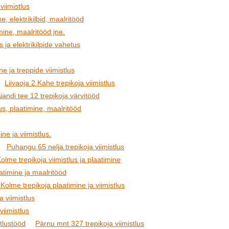
viimistlus
e, elektrikilbid, maalritööd
ine, maalritööd jne.
s ja elektrikilpide vahetus
 ja treppide viimistlus
Liivaoja 2 Kahe trepikoja viimistlus
iandi tee 12 trepikoja värvitööd
us, plaatimine, maalritööd
ine ja viimistlus.
Puhangu 65 nelja trepikoja viimistlus
olme trepikoja viimistlus ja plaatimine
aatimine ja maalritööd
me trepikoja plaatimine ja viimistlus
a viimistlus
viimistlus
stlustööd
Pärnu mnt 327 trepikoja viimistlus