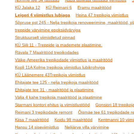
Nõmme tee 54 fassaad
Naba lasteaia fassaadi viimistlus
S
KÜ Jalaka 12
KÜ Reimani 6
Eramu maalritööd
Leigeri 4 viimistlus lubjaga
Heina 47 trepikoja viimistlus
Sõpruse pst 245 - Nelja trepikoja renoveerimine, maalritööd, pl
treppide värvimine epoksiidvärviga
Struktuurselt viimistletud pinnad
KÜ Siili 11 - Treppide ja mademete plaatimine.
Rävala 7 Maalritööd trepikodades
Väike-Ameerika trepikodade viimistlus ja maalritööd
Kopli 11A Kolme trepikoja viimistlus lubikrohviga
KÜ Läänemere 43Trepikoja viimistlus
Ehitajate tee 125 - nelja trepikoja maalritööd
Ehitajate tee 31 - maalritööd ja plaatimine
Välja 4 kahe trepikoja maalritööd ja plaatimine
Starmani kontori ehitus ja viimistlustööd
Gonsiori 18 trepikoja
Reimani 3 trepikodade remont
Õismäe tee 61 trepikodade r
Kiisa 7 maalritööd
Koidu 98 maalritööd
Kentmanni 10 viimi
Hansu 14 siseviimistlus
Nelijärve villa värvimine