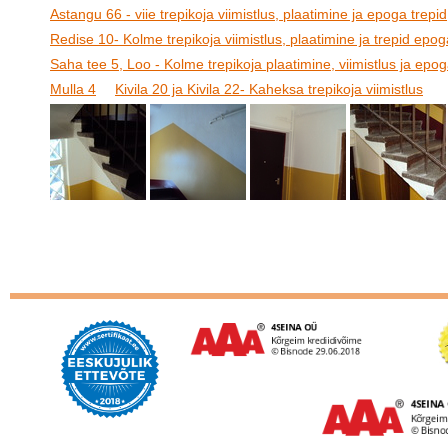
Astangu 66 - viie trepikoja viimistlus, plaatimine ja epoga trepid
Redise 10- Kolme trepikoja viimistlus, plaatimine ja trepid epog
Saha tee 5, Loo - Kolme trepikoja plaatimine, viimistlus ja epog
Mulla 4
Kivila 20 ja Kivila 22- Kaheksa trepikoja viimistlus