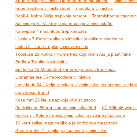
Kuue trepikoja vimistlus ja mademete plaatimine
Villa viimist
Kuue trepikoja viimistlustööd
madala 5 viimistlus
Kooli 4, Kehra Nelja trepikoja remont
Tootmishoone värvimin
Kalevipoja 6 - Viie trepikoja maalri ja viimistlustööd
Kalevipoja 4 maalritööd trepikodades
Liivalaia 7-Kahe trepikoja viimistlus ja esikute plaatimine
Loitsu 2 - kuue trepikoja siseviimistlus
Tööstuse 2a Kohila - Kolme trepikoja viimistlus ja plaatimine
Endla 4 Trepikoja viimistlus
Kuldnoka 13 Maalritööd kortermaja neljas trepikojas
Linnamäe tee 35 trepikodade viimistlus
Lastekodu 24 - Nelja trepikoja siseviimistlus, plaatimine, elektrik
epovärviga trepid
Kose mnt 28 Nelja trepikoja viimistlustööd
Paldiski mnt 85 trepikodade viimistlustööd
KÜ Sõle 46 viimist
Koskla 7 - Kolme trepikoja viimistlus ja osaline plaatimine
16 korruselise maja trepikoja ja koridoride maalritööd
Roosikrantsi 21 trepikoja plaatimine ja viimistlus