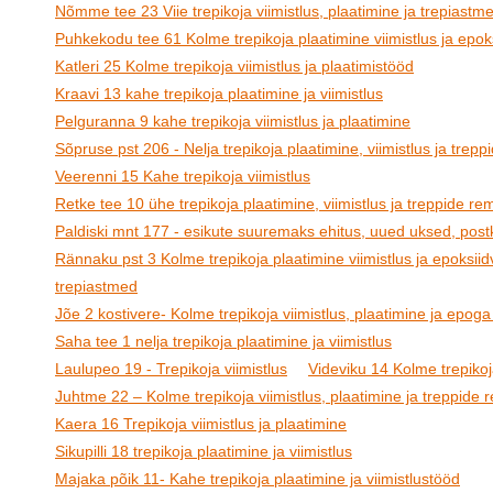
Nõmme tee 23 Viie trepikoja viimistlus, plaatimine ja trepiastm
Puhkekodu tee 61 Kolme trepikoja plaatimine viimistlus ja epoks
Katleri 25 Kolme trepikoja viimistlus ja plaatimistööd
Kraavi 13 kahe trepikoja plaatimine ja viimistlus
Pelguranna 9 kahe trepikoja viimistlus ja plaatimine
Sõpruse pst 206 - Nelja trepikoja plaatimine, viimistlus ja trep
Veerenni 15 Kahe trepikoja viimistlus
Retke tee 10 ühe trepikoja plaatimine, viimistlus ja treppide re
Paldiski mnt 177 - esikute suuremaks ehitus, uued uksed, postk
Rännaku pst 3 Kolme trepikoja plaatimine viimistlus ja epoksiid
trepiastmed
Jõe 2 kostivere- Kolme trepikoja viimistlus, plaatimine ja epoga
Saha tee 1 nelja trepikoja plaatimine ja viimistlus
Laulupeo 19 - Trepikoja viimistlus
Videviku 14 Kolme trepikoja
Juhtme 22 – Kolme trepikoja viimistlus, plaatimine ja treppide
Kaera 16 Trepikoja viimistlus ja plaatimine
Sikupilli 18 trepikoja plaatimine ja viimistlus
Majaka põik 11- Kahe trepikoja plaatimine ja viimistlustööd