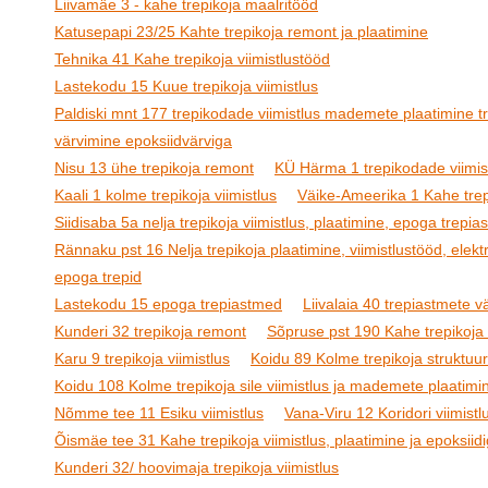
Liivamäe 3 - kahe trepikoja maalritööd
Katusepapi 23/25 Kahte trepikoja remont ja plaatimine
Tehnika 41 Kahe trepikoja viimistlustööd
Lastekodu 15 Kuue trepikoja viimistlus
Paldiski mnt 177 trepikodade viimistlus mademete plaatimine t
värvimine epoksiidvärviga
Nisu 13 ühe trepikoja remont
KÜ Härma 1 trepikodade viimis
Kaali 1 kolme trepikoja viimistlus
Väike-Ameerika 1 Kahe trepi
Siidisaba 5a nelja trepikoja viimistlus, plaatimine, epoga trepi
Rännaku pst 16 Nelja trepikoja plaatimine, viimistlustööd, elektr
epoga trepid
Lastekodu 15 epoga trepiastmed
Liivalaia 40 trepiastmete 
Kunderi 32 trepikoja remont
Sõpruse pst 190 Kahe trepikoja 
Karu 9 trepikoja viimistlus
Koidu 89 Kolme trepikoja struktuur
Koidu 108 Kolme trepikoja sile viimistlus ja mademete plaatimi
Nõmme tee 11 Esiku viimistlus
Vana-Viru 12 Koridori viimistl
Õismäe tee 31 Kahe trepikoja viimistlus, plaatimine ja epoksiid
Kunderi 32/ hoovimaja trepikoja viimistlus