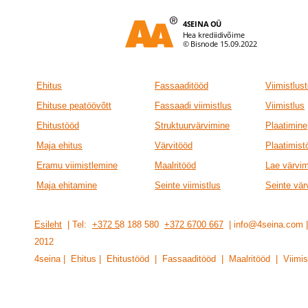
Ehitus
Fassaaditööd
Viimistlus
Ehituse peatöövõtt
Fassaadi viimistlus
Viimistlus
Ehitustööd
Struktuurvärvimine
Plaatimine
Maja ehitus
Värvitööd
Plaatimist
Eramu viimistlemine
Maalritööd
Lae värvi
Maja ehitamine
Seinte viimistlus
Seinte vär
Esileht
| Tel:
+372 5
8 188 580
+372 6700 667
| info@4seina.com
201
2
4seina | Ehitus | Ehitustööd | Fassaaditööd | Maalritööd | Viimis