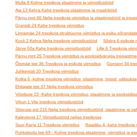
Mulla 8 Kolme trepikoja plaatimine ja viimistlustööd
Aia 13 Kehra Kahe trepikoja plaatimine ja maalritööd
Pärnu mnt 66 Nelja trepikoja viimistlus ja plaatimistööd ja treppi
Graniidi 24 Kahe trepikoja viimistlus
Linnamäe 24 trepikoja struktuurne viimistlus ja esiku põrandat
Kooli 2 Kehra Nelja trepikoja viimistlustööd
Sõstra 6 esikute
Järve 50a Kahe trepikoja viimistlustööd
Lille 6 Trepikoja viimi
Pärnu mnt 25 Trepikoja viimistlus ja epoksiidvärviga trepiastm
Õismäe tee 36 Trepikoja ja esikute viimistlus
Gonsiori 34 tre
Juhkentali 20 Trepikoja viimistlus
Kotka 6 -kolme trepikoja viimistlus, plaatimine, trepid, välisukse
Ehitajate tee 37 Nelja trepikoja viimistlus
Võistluse 23 -Kahe trepikoja viimistlus, plaatimine ja epoksiidig
Vihuri 1 Viie trepikoja viimistlustööd
Sõpruse pst 215 Nelja trepikoja viimistlustööd, plaatimine ja v
Kalevipoja 17 Viimistlustööd neljas trepikojas
Suur-Karja 11 Trepikoja viimistlus
Raadiku 4- kahe trepikoja v
Puhkekodu tee 69 - Kolme trepikoja plaatimine, viimistlus ja epo