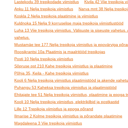
Lastekodu 39 trepikodade viimistlus
Kivila 42 Viie trepikoja v
Anku 11 Nelja trepikoja viimistlus
Narva mnt 38 Nelja trepikoj
Koskla 2 Nelja trepikoja plaatimine ja viimistlus
Kuldnoka 15 Nelja 9 korruselise maja trepikoja viimistlustööd
Luha 13 Viie trepikoja viimistlus. Välisuste ja siseuste vahetus
vahetus.
Mustamäe tee 177 Nelja trepikoja viimistlus ja epovärviga põr
Roosikrantsi 10a Plaatimis ja maalritööd trepikojas
Posti 10 Nelja trepikoja viimistlus
Sõpruse pst 210 Kahe trepikoja viimistlus ja plaatimine
Põhja 35, Keila - Kahe trepikoja viimistlus
Kooli 6 Nelja trepikoja viimistlus plaatimistööd ja akende vahet
Puhangu 53 Kaheksa trepikoja viimistlus ja plaatimistööd
Ehitajate tee 51 Nelja trepikoja viimistlus, plaatimine ja epoga t
Kooli 10 Nelja trepikoja viimistlus, elektrikilbid ja postkastid
Lille 12 Trepikoja viimistlus ja epoga põrand
Ilmarise 2 Kolme trepikoja viimistlus ja põrandate plaatimine
Magdaleena 3 Viie trepikoja viimistlus