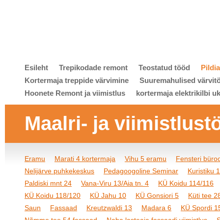
Esileht
Trepikodade remont
Teostatud tööd
Pildi
Kortermaja treppide värvimine
Suuremahulised värvit
Hoonete Remont ja viimistlus
kortermaja elektrikilbi u
Maalri- ja viimistlust
Eramu
Marati 4 kortermaja
Vihu 5 eramu
Fensteri bür
Nelijärve puhkekeskus
Pedagoogoline Seminar
Kuristiku 
Paldiski mnt 24
Vana-Viru 13/Aia tn. 4
KÜ Koidu 114/116
KÜ Koidu 118/120
KÜ Jahu 10
KÜ Gonsiori 5
Küti tee 2
Saun
Fassaad
Kreutzwaldi 13
Madara 6
KÜ Spordi 1