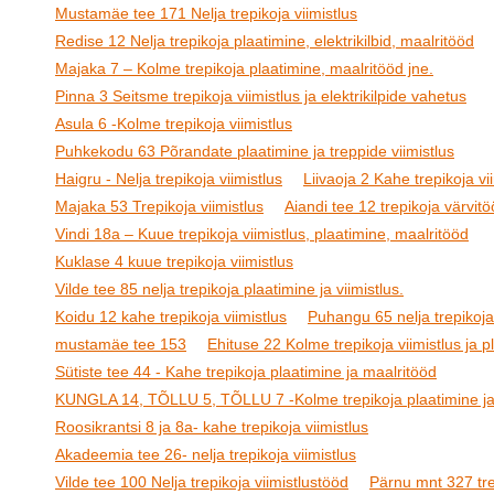
Mustamäe tee 171 Nelja trepikoja viimistlus
Redise 12 Nelja trepikoja plaatimine, elektrikilbid, maalritööd
Majaka 7 – Kolme trepikoja plaatimine, maalritööd jne.
Pinna 3 Seitsme trepikoja viimistlus ja elektrikilpide vahetus
Asula 6 -Kolme trepikoja viimistlus
Puhkekodu 63 Põrandate plaatimine ja treppide viimistlus
Haigru - Nelja trepikoja viimistlus
Liivaoja 2 Kahe trepikoja vi
Majaka 53 Trepikoja viimistlus
Aiandi tee 12 trepikoja värvit
Vindi 18a – Kuue trepikoja viimistlus, plaatimine, maalritööd
Kuklase 4 kuue trepikoja viimistlus
Vilde tee 85 nelja trepikoja plaatimine ja viimistlus.
Koidu 12 kahe trepikoja viimistlus
Puhangu 65 nelja trepikoja 
mustamäe tee 153
Ehituse 22 Kolme trepikoja viimistlus ja p
Sütiste tee 44 - Kahe trepikoja plaatimine ja maalritööd
KUNGLA 14, TÕLLU 5, TÕLLU 7 -Kolme trepikoja plaatimine ja 
Roosikrantsi 8 ja 8a- kahe trepikoja viimistlus
Akadeemia tee 26- nelja trepikoja viimistlus
Vilde tee 100 Nelja trepikoja viimistlustööd
Pärnu mnt 327 trep