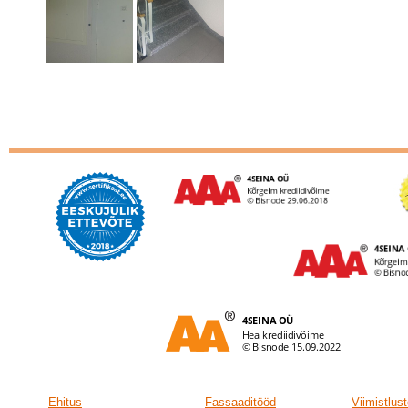
Ehitus
Fassaaditööd
Viimistlus