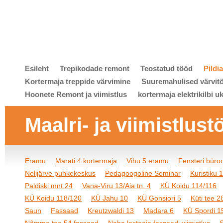
Esileht
Trepikodade remont
Teostatud tööd
Pildi
Kortermaja treppide värvimine
Suuremahulised värvit
Hoonete Remont ja viimistlus
kortermaja elektrikilbi u
Maalri- ja viimistlust
Eramu
Marati 4 kortermaja
Vihu 5 eramu
Fensteri bür
Nelijärve puhkekeskus
Pedagoogoline Seminar
Kuristiku 
Paldiski mnt 24
Vana-Viru 13/Aia tn. 4
KÜ Koidu 114/116
KÜ Koidu 118/120
KÜ Jahu 10
KÜ Gonsiori 5
Küti tee 2
Saun
Fassaad
Kreutzwaldi 13
Madara 6
KÜ Spordi 1