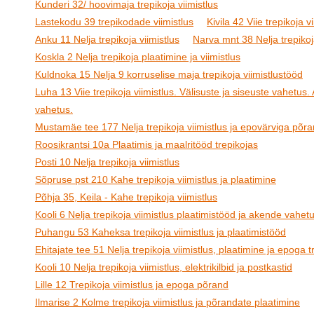
Kunderi 32/ hoovimaja trepikoja viimistlus
Lastekodu 39 trepikodade viimistlus
Kivila 42 Viie trepikoja v
Anku 11 Nelja trepikoja viimistlus
Narva mnt 38 Nelja trepikoj
Koskla 2 Nelja trepikoja plaatimine ja viimistlus
Kuldnoka 15 Nelja 9 korruselise maja trepikoja viimistlustööd
Luha 13 Viie trepikoja viimistlus. Välisuste ja siseuste vahetus
vahetus.
Mustamäe tee 177 Nelja trepikoja viimistlus ja epovärviga põr
Roosikrantsi 10a Plaatimis ja maalritööd trepikojas
Posti 10 Nelja trepikoja viimistlus
Sõpruse pst 210 Kahe trepikoja viimistlus ja plaatimine
Põhja 35, Keila - Kahe trepikoja viimistlus
Kooli 6 Nelja trepikoja viimistlus plaatimistööd ja akende vahet
Puhangu 53 Kaheksa trepikoja viimistlus ja plaatimistööd
Ehitajate tee 51 Nelja trepikoja viimistlus, plaatimine ja epoga t
Kooli 10 Nelja trepikoja viimistlus, elektrikilbid ja postkastid
Lille 12 Trepikoja viimistlus ja epoga põrand
Ilmarise 2 Kolme trepikoja viimistlus ja põrandate plaatimine