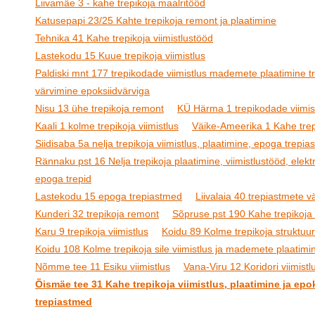
Liivamäe 3 - kahe trepikoja maalritööd
Katusepapi 23/25 Kahte trepikoja remont ja plaatimine
Tehnika 41 Kahe trepikoja viimistlustööd
Lastekodu 15 Kuue trepikoja viimistlus
Paldiski mnt 177 trepikodade viimistlus mademete plaatimine t
värvimine epoksiidvärviga
Nisu 13 ühe trepikoja remont
KÜ Härma 1 trepikodade viimis
Kaali 1 kolme trepikoja viimistlus
Väike-Ameerika 1 Kahe trepi
Siidisaba 5a nelja trepikoja viimistlus, plaatimine, epoga trepi
Rännaku pst 16 Nelja trepikoja plaatimine, viimistlustööd, elektr
epoga trepid
Lastekodu 15 epoga trepiastmed
Liivalaia 40 trepiastmete 
Kunderi 32 trepikoja remont
Sõpruse pst 190 Kahe trepikoja 
Karu 9 trepikoja viimistlus
Koidu 89 Kolme trepikoja struktuur
Koidu 108 Kolme trepikoja sile viimistlus ja mademete plaatimi
Nõmme tee 11 Esiku viimistlus
Vana-Viru 12 Koridori viimistl
Õismäe tee 31 Kahe trepikoja viimistlus, plaatimine ja epo
trepiastmed