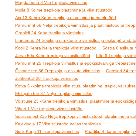
Magdaleena 3 Viie trepikoja viimistlus
Mulla 8 Kolme trepikoja plaatimine ja viimistlustööd
Aia 13 Kehra Kahe trepikoja plaatimine ja maalritööd
Pärnu mnt 66 Nelja trepikoja viimistlus ja plaatimistööd ja treppi
Graniidi 24 Kahe trepikoja viimistlus
Linnamäe 24 trepikoja struktuurne viimistlus ja esiku põrandat
Kooli 2 Kehra Nelja trepikoja viimistlustööd
Sõstra 6 esikute
Järve 50a Kahe trepikoja viimistlustööd
Lille 6 Trepikoja viimi
Pärnu mnt 25 Trepikoja viimistlus ja epoksiidvärviga trepiastm
Õismäe tee 36 Trepikoja ja esikute viimistlus
Gonsiori 34 tre
Juhkentali 20 Trepikoja viimistlus
Kotka 6 -kolme trepikoja viimistlus, plaatimine, trepid, välisukse
Ehitajate tee 37 Nelja trepikoja viimistlus
Võistluse 23 -Kahe trepikoja viimistlus, plaatimine ja epoksiidig
Vihuri 1 Viie trepikoja viimistlustööd
Sõpruse pst 215 Nelja trepikoja viimistlustööd, plaatimine ja v
Kalevipoja 17 Viimistlustööd neljas trepikojas
Suur-Karja 11 Trepikoja viimistlus
Raadiku 4- kahe trepikoja v