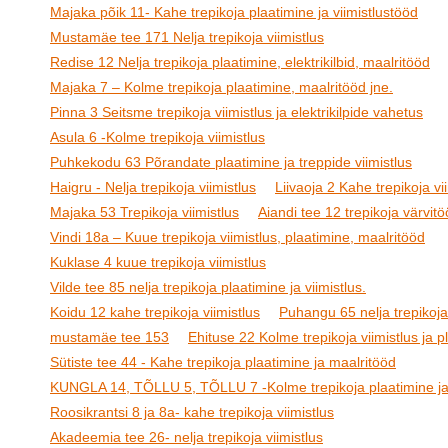
Majaka põik 11- Kahe trepikoja plaatimine ja viimistlustööd
Mustamäe tee 171 Nelja trepikoja viimistlus
Redise 12 Nelja trepikoja plaatimine, elektrikilbid, maalritööd
Majaka 7 – Kolme trepikoja plaatimine, maalritööd jne.
Pinna 3 Seitsme trepikoja viimistlus ja elektrikilpide vahetus
Asula 6 -Kolme trepikoja viimistlus
Puhkekodu 63 Põrandate plaatimine ja treppide viimistlus
Haigru - Nelja trepikoja viimistlus
Liivaoja 2 Kahe trepikoja vi
Majaka 53 Trepikoja viimistlus
Aiandi tee 12 trepikoja värvit
Vindi 18a – Kuue trepikoja viimistlus, plaatimine, maalritööd
Kuklase 4 kuue trepikoja viimistlus
Vilde tee 85 nelja trepikoja plaatimine ja viimistlus.
Koidu 12 kahe trepikoja viimistlus
Puhangu 65 nelja trepikoja 
mustamäe tee 153
Ehituse 22 Kolme trepikoja viimistlus ja p
Sütiste tee 44 - Kahe trepikoja plaatimine ja maalritööd
KUNGLA 14, TÕLLU 5, TÕLLU 7 -Kolme trepikoja plaatimine ja 
Roosikrantsi 8 ja 8a- kahe trepikoja viimistlus
Akadeemia tee 26- nelja trepikoja viimistlus