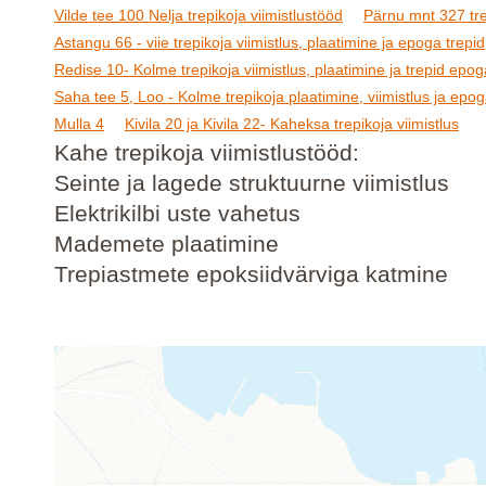
Vilde tee 100 Nelja trepikoja viimistlustööd
Pärnu mnt 327 trep
Astangu 66 - viie trepikoja viimistlus, plaatimine ja epoga trepid
Redise 10- Kolme trepikoja viimistlus, plaatimine ja trepid epog
Saha tee 5, Loo - Kolme trepikoja plaatimine, viimistlus ja epog
Mulla 4
Kivila 20 ja Kivila 22- Kaheksa trepikoja viimistlus
Kahe trepikoja viimistlustööd:
Seinte ja lagede struktuurne viimistlus
Elektrikilbi uste vahetus
Mademete plaatimine
Trepiastmete epoksiidvärviga katmine