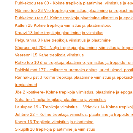
Puhkekodu tee 69 - Kolme trepikoja plaatimine, viimistlus ja epo
Nõmme tee 23 Viie trepikoja viimistlus, plaatimine ja trepiastm
Puhkekodu tee 61 Kolme trepikoja plaatimine viimistlus ja epoks
Katleri 25 Kolme trepikoja viimistlus ja plaatimistööd
Kraavi 13 kahe trepikoja plaatimine ja viimistlus
Pelguranna 9 kahe trepikoja viimistlus ja plaatimine
Sõpruse pst 206 - Nelja trepikoja plaatimine, viimistlus ja trep
Veerenni 15 Kahe trepikoja viimistlus
Retke tee 10 ühe trepikoja plaatimine, viimistlus ja treppide re
Paldiski mnt 177 - esikute suuremaks ehitus, uued uksed, postk
Rännaku pst 3 Kolme trepikoja plaatimine viimistlus ja epoksiid
trepiastmed
Jõe 2 kostivere- Kolme trepikoja viimistlus, plaatimine ja epoga
Saha tee 1 nelja trepikoja plaatimine ja viimistlus
Laulupeo 19 - Trepikoja viimistlus
Videviku 14 Kolme trepikoja
Juhtme 22 – Kolme trepikoja viimistlus, plaatimine ja treppide
Kaera 16 Trepikoja viimistlus ja plaatimine
Sikupilli 18 trepikoja plaatimine ja viimistlus