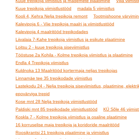
Kuue trepikoja vimistlus ja mademete plaatimine
Villa viimist
Kuue trepikoja viimistlustööd
madala 5 viimistlus
Kooli 4, Kehra Nelja trepikoja remont
Tootmishoone värvimin
Kalevipoja 6 - Viie trepikoja maalri ja viimistlustööd
Kalevipoja 4 maalritööd trepikodades
Liivalaia 7-Kahe trepikoja viimistlus ja esikute plaatimine
Loitsu 2 - kuue trepikoja siseviimistlus
Tööstuse 2a Kohila - Kolme trepikoja viimistlus ja plaatimine
Endla 4 Trepikoja viimistlus
Kuldnoka 13 Maalritööd kortermaja neljas trepikojas
Linnamäe tee 35 trepikodade viimistlus
Lastekodu 24 - Nelja trepikoja siseviimistlus, plaatimine, elektrik
epovärviga trepid
Kose mnt 28 Nelja trepikoja viimistlustööd
Paldiski mnt 85 trepikodade viimistlustööd
KÜ Sõle 46 viimist
Koskla 7 - Kolme trepikoja viimistlus ja osaline plaatimine
16 korruselise maja trepikoja ja koridoride maalritööd
Roosikrantsi 21 trepikoja plaatimine ja viimistlus