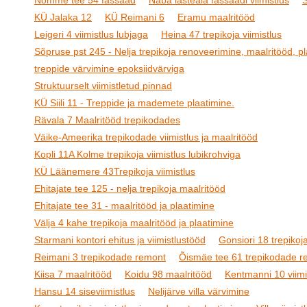
Nõmme tee 54 fassaad
Naba lasteaia fassaadi viimistlus
S
KÜ Jalaka 12
KÜ Reimani 6
Eramu maalritööd
Leigeri 4 viimistlus lubjaga
Heina 47 trepikoja viimistlus
Sõpruse pst 245 - Nelja trepikoja renoveerimine, maalritööd, pl
treppide värvimine epoksiidvärviga
Struktuurselt viimistletud pinnad
KÜ Siili 11 - Treppide ja mademete plaatimine.
Rävala 7 Maalritööd trepikodades
Väike-Ameerika trepikodade viimistlus ja maalritööd
Kopli 11A Kolme trepikoja viimistlus lubikrohviga
KÜ Läänemere 43Trepikoja viimistlus
Ehitajate tee 125 - nelja trepikoja maalritööd
Ehitajate tee 31 - maalritööd ja plaatimine
Välja 4 kahe trepikoja maalritööd ja plaatimine
Starmani kontori ehitus ja viimistlustööd
Gonsiori 18 trepikoja
Reimani 3 trepikodade remont
Õismäe tee 61 trepikodade r
Kiisa 7 maalritööd
Koidu 98 maalritööd
Kentmanni 10 viimi
Hansu 14 siseviimistlus
Nelijärve villa värvimine