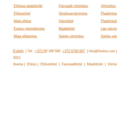
Ehituse peatöövõtt
Fassaadi viimistlus
Viimistlus
Ehitustööd
Struktuurvärvimine
Plaatimine
Maja ehitus
Värvitööd
Plaatimist
Eramu viimistlemine
Maalritööd
Lae värvi
Maja ehitamine
Seinte viimistlus
Seinte vär
Esileht
| Tel:
+372 5
8 188 580
+372 6700 667
| info@4seina.com
201
2
4seina | Ehitus | Ehitustööd | Fassaaditööd | Maalritööd | Viimis