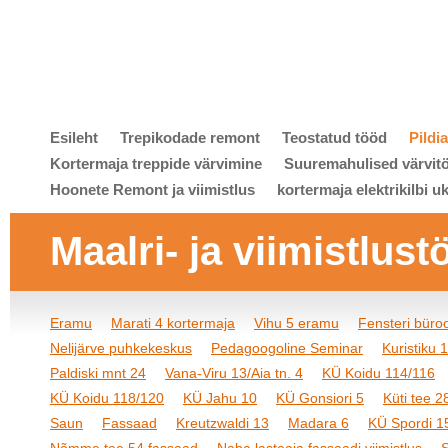
Esileht
Trepikodade remont
Teostatud tööd
Pildi
Kortermaja treppide värvimine
Suuremahulised värvit
Hoonete Remont ja viimistlus
kortermaja elektrikilbi u
Maalri- ja viimistlust
Eramu
Marati 4 kortermaja
Vihu 5 eramu
Fensteri bür
Nelijärve puhkekeskus
Pedagoogoline Seminar
Kuristiku 
Paldiski mnt 24
Vana-Viru 13/Aia tn. 4
KÜ Koidu 114/116
KÜ Koidu 118/120
KÜ Jahu 10
KÜ Gonsiori 5
Küti tee 2
Saun
Fassaad
Kreutzwaldi 13
Madara 6
KÜ Spordi 1