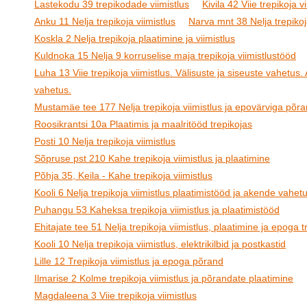
Lastekodu 39 trepikodade viimistlus
Kivila 42 Viie trepikoja v
Anku 11 Nelja trepikoja viimistlus
Narva mnt 38 Nelja trepikoj
Koskla 2 Nelja trepikoja plaatimine ja viimistlus
Kuldnoka 15 Nelja 9 korruselise maja trepikoja viimistlustööd
Luha 13 Viie trepikoja viimistlus. Välisuste ja siseuste vahetus
vahetus.
Mustamäe tee 177 Nelja trepikoja viimistlus ja epovärviga põr
Roosikrantsi 10a Plaatimis ja maalritööd trepikojas
Posti 10 Nelja trepikoja viimistlus
Sõpruse pst 210 Kahe trepikoja viimistlus ja plaatimine
Põhja 35, Keila - Kahe trepikoja viimistlus
Kooli 6 Nelja trepikoja viimistlus plaatimistööd ja akende vahet
Puhangu 53 Kaheksa trepikoja viimistlus ja plaatimistööd
Ehitajate tee 51 Nelja trepikoja viimistlus, plaatimine ja epoga t
Kooli 10 Nelja trepikoja viimistlus, elektrikilbid ja postkastid
Lille 12 Trepikoja viimistlus ja epoga põrand
Ilmarise 2 Kolme trepikoja viimistlus ja põrandate plaatimine
Magdaleena 3 Viie trepikoja viimistlus