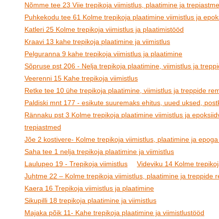
Nõmme tee 23 Viie trepikoja viimistlus, plaatimine ja trepiastm
Puhkekodu tee 61 Kolme trepikoja plaatimine viimistlus ja epoks
Katleri 25 Kolme trepikoja viimistlus ja plaatimistööd
Kraavi 13 kahe trepikoja plaatimine ja viimistlus
Pelguranna 9 kahe trepikoja viimistlus ja plaatimine
Sõpruse pst 206 - Nelja trepikoja plaatimine, viimistlus ja trep
Veerenni 15 Kahe trepikoja viimistlus
Retke tee 10 ühe trepikoja plaatimine, viimistlus ja treppide re
Paldiski mnt 177 - esikute suuremaks ehitus, uued uksed, postk
Rännaku pst 3 Kolme trepikoja plaatimine viimistlus ja epoksiid
trepiastmed
Jõe 2 kostivere- Kolme trepikoja viimistlus, plaatimine ja epoga
Saha tee 1 nelja trepikoja plaatimine ja viimistlus
Laulupeo 19 - Trepikoja viimistlus
Videviku 14 Kolme trepikoja
Juhtme 22 – Kolme trepikoja viimistlus, plaatimine ja treppide
Kaera 16 Trepikoja viimistlus ja plaatimine
Sikupilli 18 trepikoja plaatimine ja viimistlus
Majaka põik 11- Kahe trepikoja plaatimine ja viimistlustööd