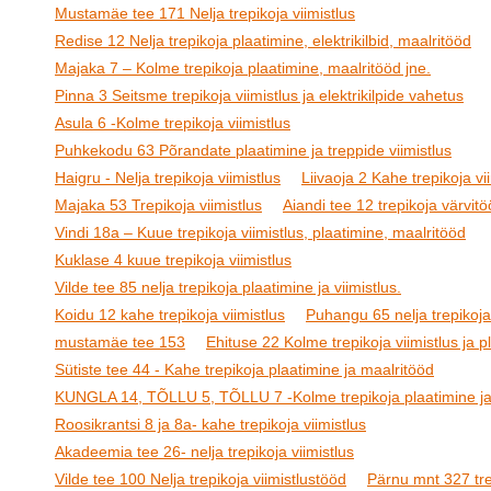
Mustamäe tee 171 Nelja trepikoja viimistlus
Redise 12 Nelja trepikoja plaatimine, elektrikilbid, maalritööd
Majaka 7 – Kolme trepikoja plaatimine, maalritööd jne.
Pinna 3 Seitsme trepikoja viimistlus ja elektrikilpide vahetus
Asula 6 -Kolme trepikoja viimistlus
Puhkekodu 63 Põrandate plaatimine ja treppide viimistlus
Haigru - Nelja trepikoja viimistlus
Liivaoja 2 Kahe trepikoja vi
Majaka 53 Trepikoja viimistlus
Aiandi tee 12 trepikoja värvit
Vindi 18a – Kuue trepikoja viimistlus, plaatimine, maalritööd
Kuklase 4 kuue trepikoja viimistlus
Vilde tee 85 nelja trepikoja plaatimine ja viimistlus.
Koidu 12 kahe trepikoja viimistlus
Puhangu 65 nelja trepikoja 
mustamäe tee 153
Ehituse 22 Kolme trepikoja viimistlus ja p
Sütiste tee 44 - Kahe trepikoja plaatimine ja maalritööd
KUNGLA 14, TÕLLU 5, TÕLLU 7 -Kolme trepikoja plaatimine ja 
Roosikrantsi 8 ja 8a- kahe trepikoja viimistlus
Akadeemia tee 26- nelja trepikoja viimistlus
Vilde tee 100 Nelja trepikoja viimistlustööd
Pärnu mnt 327 trep