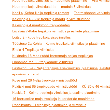
Kuue trepikoja vimistlus ja mademete plaatimine
Villa viimist
Kuue trepikoja viimistlustööd
madala 5 viimistlus
Kooli 4, Kehra Nelja trepikoja remont
Tootmishoone värvimin
Kalevipoja 6 - Viie trepikoja maalri ja viimistlustööd
Kalevipoja 4 maalritööd trepikodades
Liivalaia 7-Kahe trepikoja viimistlus ja esikute plaatimine
Loitsu 2 - kuue trepikoja siseviimistlus
Tööstuse 2a Kohila - Kolme trepikoja viimistlus ja plaatimine
Endla 4 Trepikoja viimistlus
Kuldnoka 13 Maalritööd kortermaja neljas trepikojas
Linnamäe tee 35 trepikodade viimistlus
Lastekodu 24 - Nelja trepikoja siseviimistlus, plaatimine, elektrik
epovärviga trepid
Kose mnt 28 Nelja trepikoja viimistlustööd
Paldiski mnt 85 trepikodade viimistlustööd
KÜ Sõle 46 viimist
Koskla 7 - Kolme trepikoja viimistlus ja osaline plaatimine
16 korruselise maja trepikoja ja koridoride maalritööd
Roosikrantsi 21 trepikoja plaatimine ja viimistlus