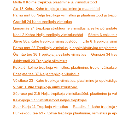
Mulla 8 Kolme trepikoja plaatimine ja viimistlustööd
Aia 13 Kehra Kahe trepikoja plaatimine ja maalritööd
Pärnu mnt 66 Nelja trepikoja viimistlus ja plaatimistööd ja treppi
Graniidi 24 Kahe trepikoja viimistlus
Linnamäe 24 trepikoja struktuurne viimistlus ja esiku põrandat
Kooli 2 Kehra Nelja trepikoja viimistlustööd
Sõstra 6 esikute
Järve 50a Kahe trepikoja viimistlustööd
Lille 6 Trepikoja viimi
Pärnu mnt 25 Trepikoja viimistlus ja epoksiidvärviga trepiastm
Õismäe tee 36 Trepikoja ja esikute viimistlus
Gonsiori 34 tre
Juhkentali 20 Trepikoja viimistlus
Kotka 6 -kolme trepikoja viimistlus, plaatimine, trepid, välisukse
Ehitajate tee 37 Nelja trepikoja viimistlus
Võistluse 23 -Kahe trepikoja viimistlus, plaatimine ja epoksiidig
Vihuri 1 Viie trepikoja viimistlustööd
Sõpruse pst 215 Nelja trepikoja viimistlustööd, plaatimine ja v
Kalevipoja 17 Viimistlustööd neljas trepikojas
Suur-Karja 11 Trepikoja viimistlus
Raadiku 4- kahe trepikoja v
Puhkekodu tee 69 - Kolme trepikoja plaatimine, viimistlus ja epo