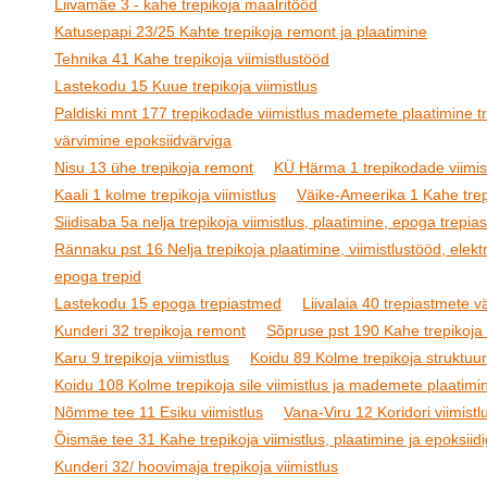
Liivamäe 3 - kahe trepikoja maalritööd
Katusepapi 23/25 Kahte trepikoja remont ja plaatimine
Tehnika 41 Kahe trepikoja viimistlustööd
Lastekodu 15 Kuue trepikoja viimistlus
Paldiski mnt 177 trepikodade viimistlus mademete plaatimine t
värvimine epoksiidvärviga
Nisu 13 ühe trepikoja remont
KÜ Härma 1 trepikodade viimis
Kaali 1 kolme trepikoja viimistlus
Väike-Ameerika 1 Kahe trepi
Siidisaba 5a nelja trepikoja viimistlus, plaatimine, epoga trepi
Rännaku pst 16 Nelja trepikoja plaatimine, viimistlustööd, elektr
epoga trepid
Lastekodu 15 epoga trepiastmed
Liivalaia 40 trepiastmete 
Kunderi 32 trepikoja remont
Sõpruse pst 190 Kahe trepikoja 
Karu 9 trepikoja viimistlus
Koidu 89 Kolme trepikoja struktuur
Koidu 108 Kolme trepikoja sile viimistlus ja mademete plaatimi
Nõmme tee 11 Esiku viimistlus
Vana-Viru 12 Koridori viimistl
Õismäe tee 31 Kahe trepikoja viimistlus, plaatimine ja epoksiid
Kunderi 32/ hoovimaja trepikoja viimistlus