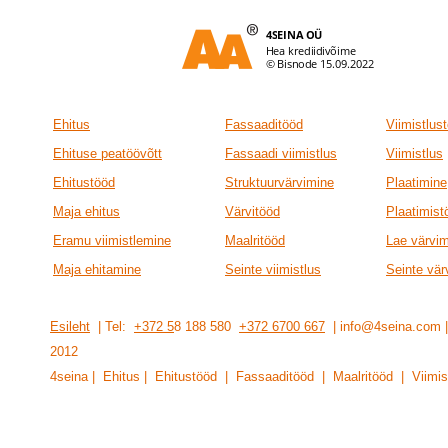
Ehitus
Fassaaditööd
Viimistlus
Ehituse peatöövõtt
Fassaadi viimistlus
Viimistlus
Ehitustööd
Struktuurvärvimine
Plaatimine
Maja ehitus
Värvitööd
Plaatimist
Eramu viimistlemine
Maalritööd
Lae värvi
Maja ehitamine
Seinte viimistlus
Seinte vär
Esileht
| Tel:
+372 5
8 188 580
+372 6700 667
| info@4seina.com
201
2
4seina | Ehitus | Ehitustööd | Fassaaditööd | Maalritööd | Viimis