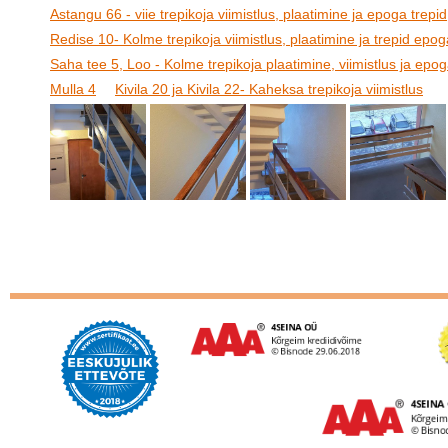
Astangu 66 - viie trepikoja viimistlus, plaatimine ja epoga trepid
Redise 10- Kolme trepikoja viimistlus, plaatimine ja trepid epog
Saha tee 5, Loo - Kolme trepikoja plaatimine, viimistlus ja epog
Mulla 4
Kivila 20 ja Kivila 22- Kaheksa trepikoja viimistlus