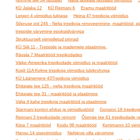
Nõmme tee 54 fassaad
Naba lasteaia fassaadi viimistlus
S
KÜ Jalaka 12
KÜ Reimani 6
Eramu maalritööd
Leigeri 4 viimistlus lubjaga
Heina 47 trepikoja viimistlus
Sõpruse pst 245 - Nelja trepikoja renoveerimine, maalritööd, pl
treppide värvimine epoksiidvärviga
Struktuurselt viimistletud pinnad
KÜ Siili 11 - Treppide ja mademete plaatimine.
Rävala 7 Maalritööd trepikodades
Väike-Ameerika trepikodade viimistlus ja maalritööd
Kopli 11A Kolme trepikoja viimistlus lubikrohviga
KÜ Läänemere 43Trepikoja viimistlus
Ehitajate tee 125 - nelja trepikoja maalritööd
Ehitajate tee 31 - maalritööd ja plaatimine
Välja 4 kahe trepikoja maalritööd ja plaatimine
Starmani kontori ehitus ja viimistlustööd
Gonsiori 18 trepikoja
Reimani 3 trepikodade remont
Õismäe tee 61 trepikodade r
Kiisa 7 maalritööd
Koidu 98 maalritööd
Kentmanni 10 viimi
Hansu 14 siseviimistlus
Nelijärve villa värvimine